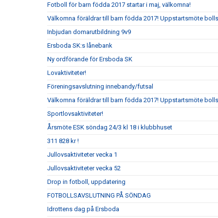
Fotboll för barn födda 2017 startar i maj, välkomna!
Välkomna föräldrar till barn födda 2017! Uppstartsmöte boll
Inbjudan domarutbildning 9v9
Ersboda SK:s lånebank
Ny ordförande för Ersboda SK
Lovaktiviteter!
Föreningsavslutning innebandy/futsal
Välkomna föräldrar till barn födda 2017! Uppstartsmöte boll
Sportlovsaktiviteter!
Årsmöte ESK söndag 24/3 kl 18 i klubbhuset
311 828 kr !
Jullovsaktiviteter vecka 1
Jullovsaktiviteter vecka 52
Drop in fotboll, uppdatering
FOTBOLLSAVSLUTNING PÅ SÖNDAG
Idrottens dag på Ersboda