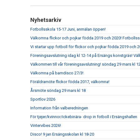
Nyhetsarkiv
Fotbollsskola 15-17 Juni, anmälan öppen!
Välkomna flickor och pojkar födda 2019 och 2020! Fotbolls
Vi startar upp fotboll för flickor och pojkar födda 2019 och 2
Föreningsavslutning idag kl 12-14 på Ersängs konstgräs! Vä
Välkommen till vår föreningsavslutning! söndag 29 mars kl 
Välkomna på barndisco 27/3!
Föräldramöte flickor födda 2017, välkomna!
Årsmöte söndag 29 mars kl 18
Sportlov 2026
Information från valberedningen
För tjejer/kvinnor/ickebinära- drop in fotboll i Ersängshallen
Vintervibes 2026!
Disco! 9 jan Ersängsskolan kl 18-20