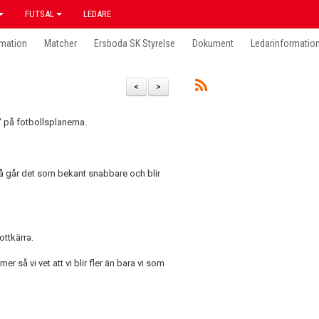
FUTSAL
LEDARE
mation
Matcher
Ersboda SK Styrelse
Dokument
Ledarinformatio
<
>
" på fotbollsplanerna.
å går det som bekant snabbare och blir
ottkärra.
så vi vet att vi blir fler än bara vi som