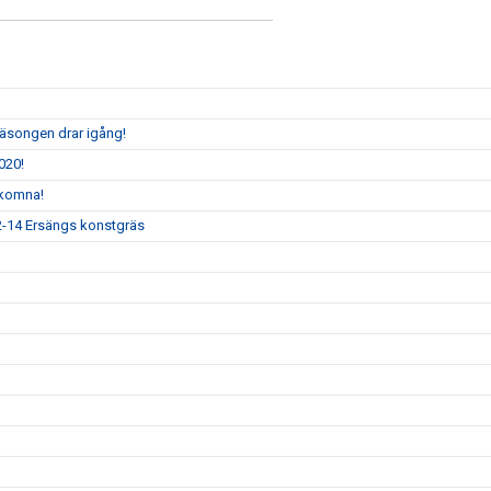
säsongen drar igång!
020!
lkomna!
12-14 Ersängs konstgräs