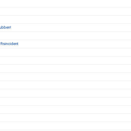
lubben!
ftsincident