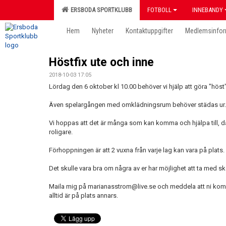
ERSBODA SPORTKLUBB
FOTBOLL
INNEBANDY
Hem
Nyheter
Kontaktuppgifter
Medlemsinfor
Höstfix ute och inne
2018-10-03 17:05
Lördag den 6 oktober kl 10.00 behöver vi hjälp att göra "höst
Även spelargången med omklädningsrum behöver städas ur.
Vi hoppas att det är många som kan komma och hjälpa till, d
roligare.
Förhoppningen är att 2 vuxna från varje lag kan vara på plats.
Det skulle vara bra om några av er har möjlighet att ta med sk
Maila mig på marianasstrom@live.se och meddela att ni kommer 
alltid är på plats annars.