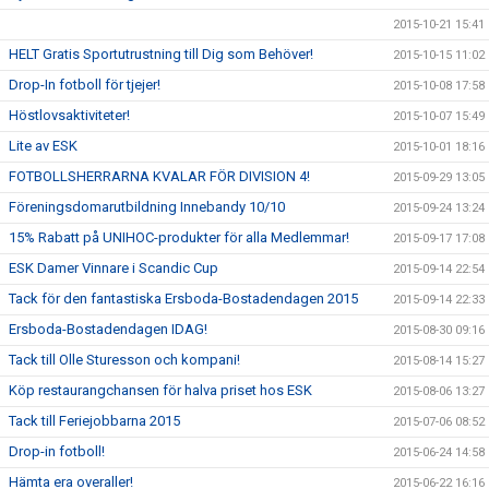
2015-10-21 15:41
HELT Gratis Sportutrustning till Dig som Behöver!
2015-10-15 11:02
Drop-In fotboll för tjejer!
2015-10-08 17:58
Höstlovsaktiviteter!
2015-10-07 15:49
Lite av ESK
2015-10-01 18:16
FOTBOLLSHERRARNA KVALAR FÖR DIVISION 4!
2015-09-29 13:05
Föreningsdomarutbildning Innebandy 10/10
2015-09-24 13:24
15% Rabatt på UNIHOC-produkter för alla Medlemmar!
2015-09-17 17:08
ESK Damer Vinnare i Scandic Cup
2015-09-14 22:54
Tack för den fantastiska Ersboda-Bostadendagen 2015
2015-09-14 22:33
Ersboda-Bostadendagen IDAG!
2015-08-30 09:16
Tack till Olle Sturesson och kompani!
2015-08-14 15:27
Köp restaurangchansen för halva priset hos ESK
2015-08-06 13:27
Tack till Feriejobbarna 2015
2015-07-06 08:52
Drop-in fotboll!
2015-06-24 14:58
Hämta era overaller!
2015-06-22 16:16