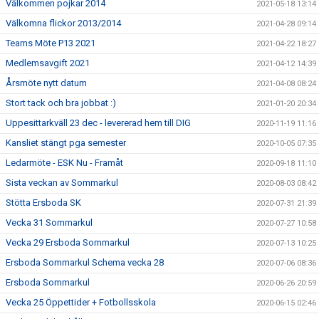
Välkommen pojkar 2014
2021-05-18 13:14
Välkomna flickor 2013/2014
2021-04-28 09:14
Teams Möte P13 2021
2021-04-22 18:27
Medlemsavgift 2021
2021-04-12 14:39
Årsmöte nytt datum
2021-04-08 08:24
Stort tack och bra jobbat :)
2021-01-20 20:34
Uppesittarkväll 23 dec - levererad hem till DIG
2020-11-19 11:16
Kansliet stängt pga semester
2020-10-05 07:35
Ledarmöte - ESK Nu - Framåt
2020-09-18 11:10
Sista veckan av Sommarkul
2020-08-03 08:42
Stötta Ersboda SK
2020-07-31 21:39
Vecka 31 Sommarkul
2020-07-27 10:58
Vecka 29 Ersboda Sommarkul
2020-07-13 10:25
Ersboda Sommarkul Schema vecka 28
2020-07-06 08:36
Ersboda Sommarkul
2020-06-26 20:59
Vecka 25 Öppettider + Fotbollsskola
2020-06-15 02:46