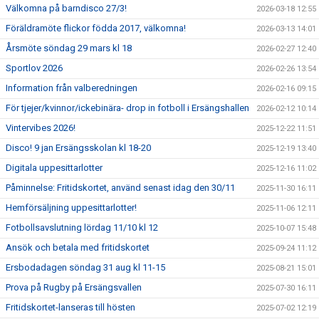
Välkomna på barndisco 27/3!
2026-03-18 12:55
Föräldramöte flickor födda 2017, välkomna!
2026-03-13 14:01
Årsmöte söndag 29 mars kl 18
2026-02-27 12:40
Sportlov 2026
2026-02-26 13:54
Information från valberedningen
2026-02-16 09:15
För tjejer/kvinnor/ickebinära- drop in fotboll i Ersängshallen
2026-02-12 10:14
Vintervibes 2026!
2025-12-22 11:51
Disco! 9 jan Ersängsskolan kl 18-20
2025-12-19 13:40
Digitala uppesittarlotter
2025-12-16 11:02
Påminnelse: Fritidskortet, använd senast idag den 30/11
2025-11-30 16:11
Hemförsäljning uppesittarlotter!
2025-11-06 12:11
Fotbollsavslutning lördag 11/10 kl 12
2025-10-07 15:48
Ansök och betala med fritidskortet
2025-09-24 11:12
Ersbodadagen söndag 31 aug kl 11-15
2025-08-21 15:01
Prova på Rugby på Ersängsvallen
2025-07-30 16:11
Fritidskortet-lanseras till hösten
2025-07-02 12:19