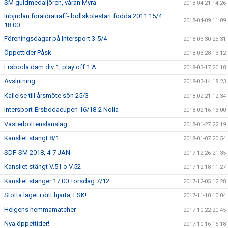
SM guldmedaljören, våran Myra
2018-04-21 14:26
Inbjudan föräldraträff- bollskolestart födda 2011 15/4
2018-04-09 11:09
18.00
Föreningsdagar på Intersport 3-5/4
2018-03-30 23:31
Öppettider Påsk
2018-03-28 13:12
Ersboda dam div 1, play off 1 A
2018-03-17 20:18
Avslutning
2018-03-14 18:23
Kallelse till årsmöte sön 25/3
2018-02-21 12:34
Intersport-Ersbodacupen 16/18-2 Nolia
2018-02-16 13:00
Västerbottenslänslag
2018-01-27 22:19
Kansliet stängt 8/1
2018-01-07 20:54
SDF-SM 2018, 4-7 JAN
2017-12-26 21:35
Kansliet stängt V.51 o V.52
2017-12-18 11:27
Kansliet stänger 17.00 Torsdag 7/12
2017-12-05 12:28
Stötta laget i ditt hjärta, ESK!
2017-11-10 10:04
Helgens hemmamatcher
2017-10-22 20:45
Nya öppettider!
2017-10-16 15:18