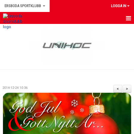
ERSBODA SPORTKLUBB
LOGGA IN
HEM
NYHETER
KONTAKTUPPGIFTER
MEDLEMSINFORMATION
MATCHER
2014-12-24 10:36
<
>
ERSBODA SK STYRELSE
DOKUMENT
LEDARINFORMATION
KALENDER