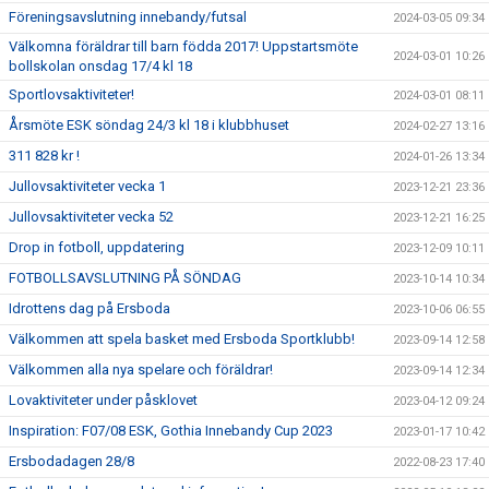
Föreningsavslutning innebandy/futsal
2024-03-05 09:34
Välkomna föräldrar till barn födda 2017! Uppstartsmöte
2024-03-01 10:26
bollskolan onsdag 17/4 kl 18
Sportlovsaktiviteter!
2024-03-01 08:11
Årsmöte ESK söndag 24/3 kl 18 i klubbhuset
2024-02-27 13:16
311 828 kr !
2024-01-26 13:34
Jullovsaktiviteter vecka 1
2023-12-21 23:36
Jullovsaktiviteter vecka 52
2023-12-21 16:25
Drop in fotboll, uppdatering
2023-12-09 10:11
FOTBOLLSAVSLUTNING PÅ SÖNDAG
2023-10-14 10:34
Idrottens dag på Ersboda
2023-10-06 06:55
Välkommen att spela basket med Ersboda Sportklubb!
2023-09-14 12:58
Välkommen alla nya spelare och föräldrar!
2023-09-14 12:34
Lovaktiviteter under påsklovet
2023-04-12 09:24
Inspiration: F07/08 ESK, Gothia Innebandy Cup 2023
2023-01-17 10:42
Ersbodadagen 28/8
2022-08-23 17:40