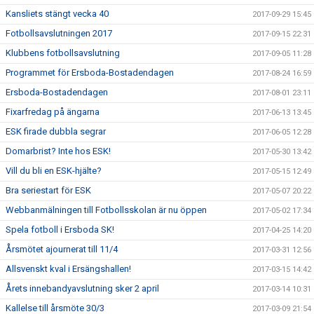
Kansliets stängt vecka 40
2017-09-29 15:45
Fotbollsavslutningen 2017
2017-09-15 22:31
Klubbens fotbollsavslutning
2017-09-05 11:28
Programmet för Ersboda-Bostadendagen
2017-08-24 16:59
Ersboda-Bostadendagen
2017-08-01 23:11
Fixarfredag på ängarna
2017-06-13 13:45
ESK firade dubbla segrar
2017-06-05 12:28
Domarbrist? Inte hos ESK!
2017-05-30 13:42
Vill du bli en ESK-hjälte?
2017-05-15 12:49
Bra seriestart för ESK
2017-05-07 20:22
Webbanmälningen till Fotbollsskolan är nu öppen
2017-05-02 17:34
Spela fotboll i Ersboda SK!
2017-04-25 14:20
Årsmötet ajournerat till 11/4
2017-03-31 12:56
Allsvenskt kval i Ersängshallen!
2017-03-15 14:42
Årets innebandyavslutning sker 2 april
2017-03-14 10:31
Kallelse till årsmöte 30/3
2017-03-09 21:54