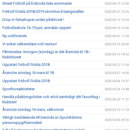
Street Fotboll på Ersboda hela sommaren
2025-06-13 15:00
Fotboll födda 2018/2019 utomhus Ersängsvallen
2025-05-27 15:55
Drop in futsalcuper under påsklovet !
2025-04-12 10:54
Fotbollsskola 16-19 juni, anmälan öppen!
2025-04-10 14:56
Ny ordförande
2025-04-01 11:03
Vi söker valberedare och revisor!
2025-03-15 20:05
Påminnelse. Imorgon (söndag) är det årsmöte kl 18 i
2025-03-15 18:42
klubbhuset
Uppstart fotboll födda 2018
2025-03-12 11:54
Årsmöte söndag 16 mars kl 18
2025-03-07 14:00
Uppstart fotboll födda 2018
2025-03-06 10:37
Sportlovsaktiviteter
2025-02-26 15:48
Handla påskbingolotter och stöd samtidigt ditt favoritlag i
2025-02-26 11:21
klubben!
Årsmöte söndag 16 mars, välkomna!
2025-02-13 11:23
Viktigt meddelande till berörda av SportAdmins
2025-02-06 09:25
personuppgiftsincident