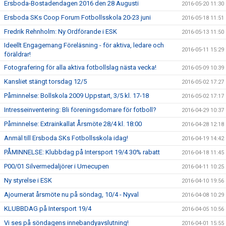
Ersboda-Bostadendagen 2016 den 28 Augusti
2016-05-20 11:30
Ersboda SKs Coop Forum Fotbollsskola 20-23 juni
2016-05-18 11:51
Fredrik Rehnholm: Ny Ordförande i ESK
2016-05-13 11:50
Ideellt Engagemang Föreläsning - för aktiva, ledare och
2016-05-11 15:29
föräldrar!
Fotografering för alla aktiva fotbollslag nästa vecka!
2016-05-09 10:39
Kansliet stängt torsdag 12/5
2016-05-02 17:27
Påminnelse: Bollskola 2009 Uppstart, 3/5 kl. 17-18
2016-05-02 17:17
Intresseinventering: Bli föreningsdomare för fotboll?
2016-04-29 10:37
Påminnelse: Extrainkallat Årsmöte 28/4 kl. 18:00
2016-04-28 12:18
Anmäl till Ersboda SKs Fotbollsskola idag!
2016-04-19 14:42
PÅMINNELSE: Klubbdag på Intersport 19/4 30% rabatt
2016-04-18 11:45
P00/01 Silvermedaljörer i Umecupen
2016-04-11 10:25
Ny styrelse i ESK
2016-04-10 19:56
Ajournerat årsmöte nu på söndag, 10/4 - Nyval
2016-04-08 10:29
KLUBBDAG på Intersport 19/4
2016-04-05 10:56
Vi ses på söndagens innebandyavslutning!
2016-04-01 15:55