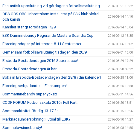
Fantastisk uppslutning vid gårdagens fotbollsavslutning
2016-09-21 10:32
OBS OBS OBS! Inbrottslarm installerat på ESK klubblokal
2016-09-14 14:10
och kansli
Kansliet stängt torsdagen 15/9
2016-09-14 13:04
ESK Daminnebandy Regerande Mästare Scandic Cup
2016-09-12 13:35
Föreningsdagar på Intersport 8-11 September
2016-09-06 10:02
Gemensam fotbollsavslutning tisdagen den 20/9
2016-09-01 16:00
Ersboda-Bostadendagen 2016 Supersuccé!
2016-08-29 17:29
Ersboda-Bostadendagen är här!
2016-08-28 09:12
Boka in Ersboda-Bostadendagen den 28/8 i din kalender!
2016-08-25 11:00
Föreningserbjudanden - Finnkampen!
2016-08-25 10:58
Sommarinnebandy superlyckat!
2016-08-11 14:56
COOP FORUM Fotbollsskola 2016 i Full Fart!
2016-06-20 13:51
Sommaraktivitet för dig 13-17 år!
2016-06-15 10:26
Marknadsundersökning: Futsal till ESK?
2016-06-10 14:27
Sommalovsinnebandy!
2016-06-08 14:55