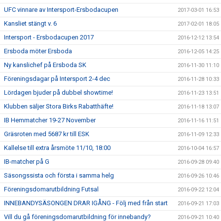
UFC vinnare av Intersport-Ersbodacupen
2017-03-01 16:53
Kansliet stängt v. 6
2017-02-01 18:05
Intersport - Ersbodacupen 2017
2016-12-12 13:54
Ersboda möter Ersboda
2016-12-05 14:25
Ny kanslichef på Ersboda SK
2016-11-30 11:10
Föreningsdagar på Intersport 2-4 dec
2016-11-28 10:33
Lördagen bjuder på dubbel showtime!
2016-11-23 13:51
Klubben säljer Stora Birks Rabatthäfte!
2016-11-18 13:07
IB Hemmatcher 19-27 November
2016-11-16 11:51
Gräsroten med 5687 kr till ESK
2016-11-09 12:33
Kallelse till extra årsmöte 11/10, 18:00
2016-10-04 16:57
IB-matcher på G
2016-09-28 09:40
Säsongssista och första i samma helg
2016-09-26 10:46
Föreningsdomarutbildning Futsal
2016-09-22 12:04
INNEBANDYSÄSONGEN DRAR IGÅNG - Följ med från start
2016-09-21 17:03
Vill du gå föreningsdomarutbildning för innebandy?
2016-09-21 10:40