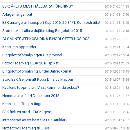
ESK: ÅRETS MEST HÅLLBARA FÖRENING?
2016-01-20 11:25
A-lagen ångar på!
2016-01-18 17:40
ESK arrangerar Intersport Cup 2016, 29-31/1. Kom och titta!
2016-01-15 13:06
Stort tack till alla eldsjälar kring Bingolotto 2015
2016-01-14 12:18
GLÖM INTE ATT KÖPA DINA BINGOLOTTER HOS OSS
2015-12-22 11:31
Kansliets öppettider
2015-12-21 11:04
Bingolottoförsäljningen Hjälpmedel
2015-12-17 16:34
Fotbollsdamlag i ESK 2016 spikat
2015-12-14 21:39
Bingolottoförsäljning Under Julveckorna!
2015-12-08 15:45
Stöd ESK Genom att Köpa Dina Julklappar
2015-12-07 15:24
Kvällens toppmatch! Visst kommer du också?
2015-12-04 11:53
Hemmatcher 1-14 December 2015
2015-11-26 11:57
Kansliet tillfälligt stängt
2015-11-16 10:05
ESK fick ert stöd - TACK igen!
2015-11-09 12:36
Intresserad av att beställa ESK-artiklar?
2015-11-04 14:57
Nytt fotbollsdamlag till ESK!
2015-10-28 10:08