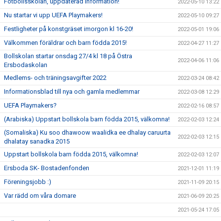
Fotbollsskolan, uppdaterad information!
2022-05-10 13:22
Nu startar vi upp UEFA Playmakers!
2022-05-10 09:27
Festligheter på konstgräset imorgon kl 16-20!
2022-05-01 19:06
Välkommen föräldrar och barn födda 2015!
2022-04-27 11:27
Bollskolan startar onsdag 27/4 kl 18 på Östra
2022-04-06 11:06
Ersbodaskolan
Medlems- och träningsavgifter 2022
2022-03-24 08:42
Informationsblad till nya och gamla medlemmar
2022-03-08 12:29
UEFA Playmakers?
2022-02-16 08:57
(Arabiska) Uppstart bollskola barn födda 2015, välkomna!
2022-02-03 12:24
(Somaliska) Ku soo dhawoow waalidka ee dhalay caruurta
2022-02-03 12:15
dhalatay sanadka 2015
Uppstart bollskola barn födda 2015, välkomna!
2022-02-03 12:07
Ersboda SK- Bostadenfonden
2021-12-01 11:19
Föreningsjobb :)
2021-11-09 20:15
Var rädd om våra domare
2021-06-09 20:25
2021-05-24 17:05