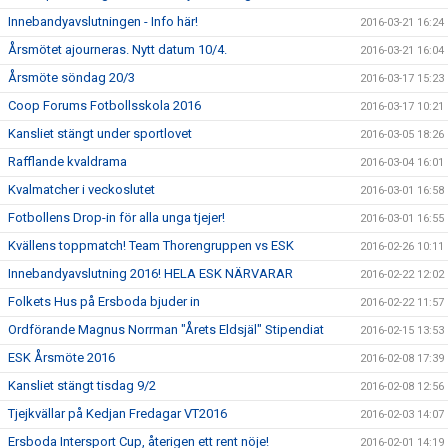
Innebandyavslutningen - Info här!
2016-03-21 16:24
Årsmötet ajourneras. Nytt datum 10/4.
2016-03-21 16:04
Årsmöte söndag 20/3
2016-03-17 15:23
Coop Forums Fotbollsskola 2016
2016-03-17 10:21
Kansliet stängt under sportlovet
2016-03-05 18:26
Rafflande kvaldrama
2016-03-04 16:01
Kvalmatcher i veckoslutet
2016-03-01 16:58
Fotbollens Drop-in för alla unga tjejer!
2016-03-01 16:55
Kvällens toppmatch! Team Thorengruppen vs ESK
2016-02-26 10:11
Innebandyavslutning 2016! HELA ESK NÄRVARAR
2016-02-22 12:02
Folkets Hus på Ersboda bjuder in
2016-02-22 11:57
Ordförande Magnus Norrman "Årets Eldsjäl" Stipendiat
2016-02-15 13:53
ESK Årsmöte 2016
2016-02-08 17:39
Kansliet stängt tisdag 9/2
2016-02-08 12:56
Tjejkvällar på Kedjan Fredagar VT2016
2016-02-03 14:07
Ersboda Intersport Cup, återigen ett rent nöje!
2016-02-01 14:19