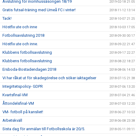
Avslutning för inomhussäsongen 18/19
2019-02-18 21:05
Gratis futsal-träning med Umeå FC i vinter!
2018-11-12 13:14
Tack!
2018-10-07 21:25
Höstfix ute och inne
2018-10-03 17:05
Fotbollsavslutning 2018
2018-09-30 00:17
Höstfix ute och inne.
2018-09-22 21:47
Klubbens fotbollsavslutning
2018-09-17 22:27
Klubbens fotbollsavslutning
2018-08-22 18:27
Ersboda-Bostadendagen 2018
2018-08-06 14:53
Vi har råkat ut för skadegörelse och söker iaktagelser
2018-07-15 21:38
Integritetspolicy- GDPR
2018-07-06 13:20
Kvartsfinal-VM
2018-07-04 21:46
Åttondelsfinal-VM
2018-07-03 12:20
VM- fotboll på kansliet!
2018-06-27 10:53
Arbetskväll
2018-06-08 23:38
Sista dag för anmälan till Fotbollsskola är 20/5.
2018-05-11 09:11