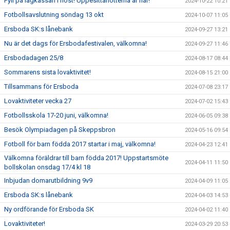
Fyll på lagkassan i höst! Uppesittarlotterna är här!
2024-10-22 10:21
Fotbollsavslutning söndag 13 okt
2024-10-07 11:05
Ersboda SK:s lånebank
2024-09-27 13:21
Nu är det dags för Ersbodafestivalen, välkomna!
2024-09-27 11:46
Ersbodadagen 25/8
2024-08-17 08:44
Sommarens sista lovaktivitet!
2024-08-15 21:00
Tillsammans för Ersboda
2024-07-08 23:17
Lovaktiviteter vecka 27
2024-07-02 15:43
Fotbollsskola 17-20 juni, välkomna!
2024-06-05 09:38
Besök Olympiadagen på Skeppsbron
2024-05-16 09:54
Fotboll för barn födda 2017 startar i maj, välkomna!
2024-04-23 12:41
Välkomna föräldrar till barn födda 2017! Uppstartsmöte
2024-04-11 11:50
bollskolan onsdag 17/4 kl 18
Inbjudan domarutbildning 9v9
2024-04-09 11:05
Ersboda SK:s lånebank
2024-04-03 14:53
Ny ordförande för Ersboda SK
2024-04-02 11:40
Lovaktiviteter!
2024-03-29 20:53