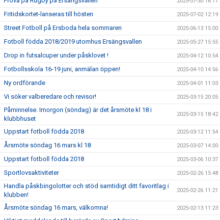
Prova på Rugby på Ersängsvallen
2025-07-30 16:11
Fritidskortet-lanseras till hösten
2025-07-02 12:19
Street Fotboll på Ersboda hela sommaren
2025-06-13 15:00
Fotboll födda 2018/2019 utomhus Ersängsvallen
2025-05-27 15:55
Drop in futsalcuper under påsklovet !
2025-04-12 10:54
Fotbollsskola 16-19 juni, anmälan öppen!
2025-04-10 14:56
Ny ordförande
2025-04-01 11:03
Vi söker valberedare och revisor!
2025-03-15 20:05
Påminnelse. Imorgon (söndag) är det årsmöte kl 18 i
2025-03-15 18:42
klubbhuset
Uppstart fotboll födda 2018
2025-03-12 11:54
Årsmöte söndag 16 mars kl 18
2025-03-07 14:00
Uppstart fotboll födda 2018
2025-03-06 10:37
Sportlovsaktiviteter
2025-02-26 15:48
Handla påskbingolotter och stöd samtidigt ditt favoritlag i
2025-02-26 11:21
klubben!
Årsmöte söndag 16 mars, välkomna!
2025-02-13 11:23