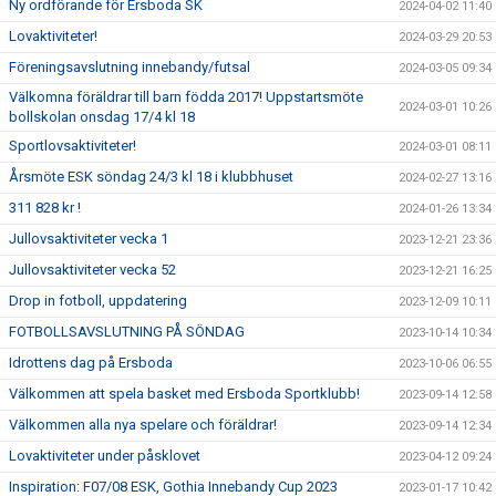
Ny ordförande för Ersboda SK
2024-04-02 11:40
Lovaktiviteter!
2024-03-29 20:53
Föreningsavslutning innebandy/futsal
2024-03-05 09:34
Välkomna föräldrar till barn födda 2017! Uppstartsmöte
2024-03-01 10:26
bollskolan onsdag 17/4 kl 18
Sportlovsaktiviteter!
2024-03-01 08:11
Årsmöte ESK söndag 24/3 kl 18 i klubbhuset
2024-02-27 13:16
311 828 kr !
2024-01-26 13:34
Jullovsaktiviteter vecka 1
2023-12-21 23:36
Jullovsaktiviteter vecka 52
2023-12-21 16:25
Drop in fotboll, uppdatering
2023-12-09 10:11
FOTBOLLSAVSLUTNING PÅ SÖNDAG
2023-10-14 10:34
Idrottens dag på Ersboda
2023-10-06 06:55
Välkommen att spela basket med Ersboda Sportklubb!
2023-09-14 12:58
Välkommen alla nya spelare och föräldrar!
2023-09-14 12:34
Lovaktiviteter under påsklovet
2023-04-12 09:24
Inspiration: F07/08 ESK, Gothia Innebandy Cup 2023
2023-01-17 10:42