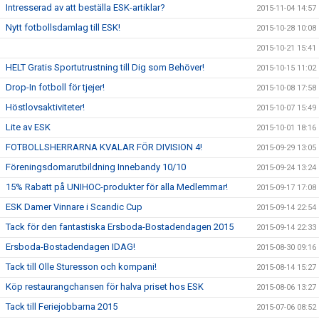
Intresserad av att beställa ESK-artiklar?
2015-11-04 14:57
Nytt fotbollsdamlag till ESK!
2015-10-28 10:08
2015-10-21 15:41
HELT Gratis Sportutrustning till Dig som Behöver!
2015-10-15 11:02
Drop-In fotboll för tjejer!
2015-10-08 17:58
Höstlovsaktiviteter!
2015-10-07 15:49
Lite av ESK
2015-10-01 18:16
FOTBOLLSHERRARNA KVALAR FÖR DIVISION 4!
2015-09-29 13:05
Föreningsdomarutbildning Innebandy 10/10
2015-09-24 13:24
15% Rabatt på UNIHOC-produkter för alla Medlemmar!
2015-09-17 17:08
ESK Damer Vinnare i Scandic Cup
2015-09-14 22:54
Tack för den fantastiska Ersboda-Bostadendagen 2015
2015-09-14 22:33
Ersboda-Bostadendagen IDAG!
2015-08-30 09:16
Tack till Olle Sturesson och kompani!
2015-08-14 15:27
Köp restaurangchansen för halva priset hos ESK
2015-08-06 13:27
Tack till Feriejobbarna 2015
2015-07-06 08:52