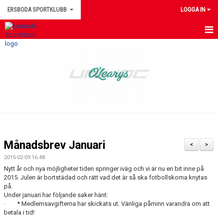
ERSBODA SPORTKLUBB
LOGGA IN
HEM
NYHETER
KONTAKTUPPGIFTER
MEDLEMSINFORMATION
MATCHER
Månadsbrev Januari
<
>
ERSBODA SK STYRELSE
2015-02-09 16:48
Nytt år och nya möjligheter tiden springer iväg och vi är nu en bit inne på
DOKUMENT
2015. Julen är bortstädad och rätt vad det är så ska fotbollskorna knytas
på.
Under januari har följande saker hänt:
LEDARINFORMATION
· * Medlemsavgifterna har skickats ut. Vänliga påminn varandra om att
betala i tid!
KALENDER