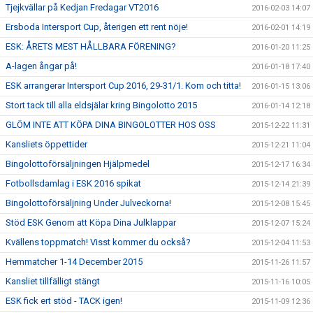
Tjejkvällar på Kedjan Fredagar VT2016
2016-02-03 14:07
Ersboda Intersport Cup, återigen ett rent nöje!
2016-02-01 14:19
ESK: ÅRETS MEST HÅLLBARA FÖRENING?
2016-01-20 11:25
A-lagen ångar på!
2016-01-18 17:40
ESK arrangerar Intersport Cup 2016, 29-31/1. Kom och titta!
2016-01-15 13:06
Stort tack till alla eldsjälar kring Bingolotto 2015
2016-01-14 12:18
GLÖM INTE ATT KÖPA DINA BINGOLOTTER HOS OSS
2015-12-22 11:31
Kansliets öppettider
2015-12-21 11:04
Bingolottoförsäljningen Hjälpmedel
2015-12-17 16:34
Fotbollsdamlag i ESK 2016 spikat
2015-12-14 21:39
Bingolottoförsäljning Under Julveckorna!
2015-12-08 15:45
Stöd ESK Genom att Köpa Dina Julklappar
2015-12-07 15:24
Kvällens toppmatch! Visst kommer du också?
2015-12-04 11:53
Hemmatcher 1-14 December 2015
2015-11-26 11:57
Kansliet tillfälligt stängt
2015-11-16 10:05
ESK fick ert stöd - TACK igen!
2015-11-09 12:36