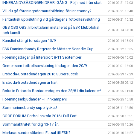
INNEBANDYSÄSONGEN DRAR IGÅNG - Följ med från start
2016-09-21 17:03
Vill du gå föreningsdomarutbildning för innebandy?
2016-09-21 10:40
Fantastisk uppslutning vid gårdagens fotbollsavslutning
2016-09-21 10:32
OBS OBS OBS! Inbrottslarm installerat på ESK klubblokal
2016-09-14 14:10
och kansli
Kansliet stängt torsdagen 15/9
2016-09-14 13:04
ESK Daminnebandy Regerande Mästare Scandic Cup
2016-09-12 13:35
Föreningsdagar på Intersport 8-11 September
2016-09-06 10:02
Gemensam fotbollsavslutning tisdagen den 20/9
2016-09-01 16:00
Ersboda-Bostadendagen 2016 Supersuccé!
2016-08-29 17:29
Ersboda-Bostadendagen är här!
2016-08-28 09:12
Boka in Ersboda-Bostadendagen den 28/8 i din kalender!
2016-08-25 11:00
Föreningserbjudanden - Finnkampen!
2016-08-25 10:58
Sommarinnebandy superlyckat!
2016-08-11 14:56
COOP FORUM Fotbollsskola 2016 i Full Fart!
2016-06-20 13:51
Sommaraktivitet för dig 13-17 år!
2016-06-15 10:26
Marknadsundersökning: Futsal till ESK?
2016-06-10 14:27