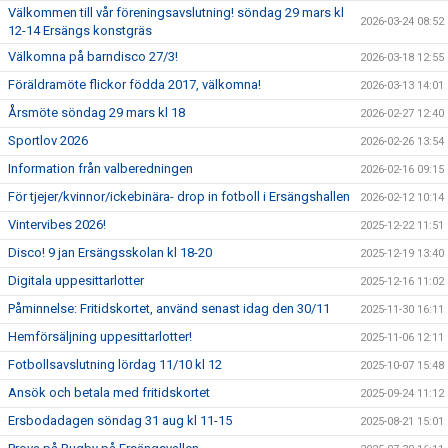
Välkommen till vår föreningsavslutning! söndag 29 mars kl
2026-03-24 08:52
12-14 Ersängs konstgräs
Välkomna på barndisco 27/3!
2026-03-18 12:55
Föräldramöte flickor födda 2017, välkomna!
2026-03-13 14:01
Årsmöte söndag 29 mars kl 18
2026-02-27 12:40
Sportlov 2026
2026-02-26 13:54
Information från valberedningen
2026-02-16 09:15
För tjejer/kvinnor/ickebinära- drop in fotboll i Ersängshallen
2026-02-12 10:14
Vintervibes 2026!
2025-12-22 11:51
Disco! 9 jan Ersängsskolan kl 18-20
2025-12-19 13:40
Digitala uppesittarlotter
2025-12-16 11:02
Påminnelse: Fritidskortet, använd senast idag den 30/11
2025-11-30 16:11
Hemförsäljning uppesittarlotter!
2025-11-06 12:11
Fotbollsavslutning lördag 11/10 kl 12
2025-10-07 15:48
Ansök och betala med fritidskortet
2025-09-24 11:12
Ersbodadagen söndag 31 aug kl 11-15
2025-08-21 15:01