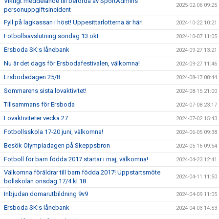
Viktigt meddelande till berörda av SportAdmins
2025-02-06 09:25
personuppgiftsincident
Fyll på lagkassan i höst! Uppesittarlotterna är här!
2024-10-22 10:21
Fotbollsavslutning söndag 13 okt
2024-10-07 11:05
Ersboda SK:s lånebank
2024-09-27 13:21
Nu är det dags för Ersbodafestivalen, välkomna!
2024-09-27 11:46
Ersbodadagen 25/8
2024-08-17 08:44
Sommarens sista lovaktivitet!
2024-08-15 21:00
Tillsammans för Ersboda
2024-07-08 23:17
Lovaktiviteter vecka 27
2024-07-02 15:43
Fotbollsskola 17-20 juni, välkomna!
2024-06-05 09:38
Besök Olympiadagen på Skeppsbron
2024-05-16 09:54
Fotboll för barn födda 2017 startar i maj, välkomna!
2024-04-23 12:41
Välkomna föräldrar till barn födda 2017! Uppstartsmöte
2024-04-11 11:50
bollskolan onsdag 17/4 kl 18
Inbjudan domarutbildning 9v9
2024-04-09 11:05
Ersboda SK:s lånebank
2024-04-03 14:53