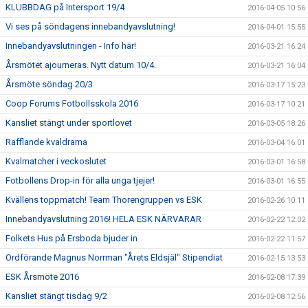
KLUBBDAG på Intersport 19/4
2016-04-05 10:56
Vi ses på söndagens innebandyavslutning!
2016-04-01 15:55
Innebandyavslutningen - Info här!
2016-03-21 16:24
Årsmötet ajourneras. Nytt datum 10/4.
2016-03-21 16:04
Årsmöte söndag 20/3
2016-03-17 15:23
Coop Forums Fotbollsskola 2016
2016-03-17 10:21
Kansliet stängt under sportlovet
2016-03-05 18:26
Rafflande kvaldrama
2016-03-04 16:01
Kvalmatcher i veckoslutet
2016-03-01 16:58
Fotbollens Drop-in för alla unga tjejer!
2016-03-01 16:55
Kvällens toppmatch! Team Thorengruppen vs ESK
2016-02-26 10:11
Innebandyavslutning 2016! HELA ESK NÄRVARAR
2016-02-22 12:02
Folkets Hus på Ersboda bjuder in
2016-02-22 11:57
Ordförande Magnus Norrman "Årets Eldsjäl" Stipendiat
2016-02-15 13:53
ESK Årsmöte 2016
2016-02-08 17:39
Kansliet stängt tisdag 9/2
2016-02-08 12:56