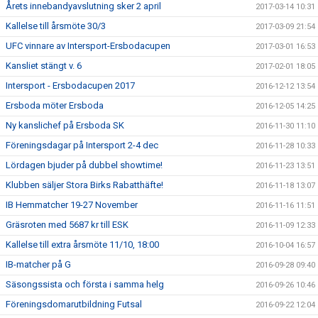
Årets innebandyavslutning sker 2 april
2017-03-14 10:31
Kallelse till årsmöte 30/3
2017-03-09 21:54
UFC vinnare av Intersport-Ersbodacupen
2017-03-01 16:53
Kansliet stängt v. 6
2017-02-01 18:05
Intersport - Ersbodacupen 2017
2016-12-12 13:54
Ersboda möter Ersboda
2016-12-05 14:25
Ny kanslichef på Ersboda SK
2016-11-30 11:10
Föreningsdagar på Intersport 2-4 dec
2016-11-28 10:33
Lördagen bjuder på dubbel showtime!
2016-11-23 13:51
Klubben säljer Stora Birks Rabatthäfte!
2016-11-18 13:07
IB Hemmatcher 19-27 November
2016-11-16 11:51
Gräsroten med 5687 kr till ESK
2016-11-09 12:33
Kallelse till extra årsmöte 11/10, 18:00
2016-10-04 16:57
IB-matcher på G
2016-09-28 09:40
Säsongssista och första i samma helg
2016-09-26 10:46
Föreningsdomarutbildning Futsal
2016-09-22 12:04