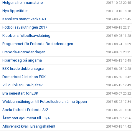
Helgens hemmamatcher
2017-10-22 20:45
Nya öppettider!
2017-10-16 15:18
Kansliets stängt vecka 40
2017-09-29 15:45
Fotbollsavslutningen 2017
2017-09-15 22:31
Klubbens fotbollsavslutning
2017-09-05 11:28
Programmet för Ersboda-Bostadendagen
2017-08-24 16:59
Ersboda-Bostadendagen
2017-08-01 23:11
Fixarfredag på ängarna
2017-06-13 13:45
ESK firade dubbla segrar
2017-06-05 12:28
Domarbrist? Inte hos ESK!
2017-05-30 13:42
Vill du bli en ESK-hjälte?
2017-05-15 12:49
Bra seriestart för ESK
2017-05-07 20:22
Webbanmälningen till Fotbollsskolan är nu öppen
2017-05-02 17:34
Spela fotboll i Ersboda SK!
2017-04-25 14:20
Årsmötet ajournerat till 11/4
2017-03-31 12:56
Allsvenskt kval i Ersängshallen!
2017-03-15 14:42