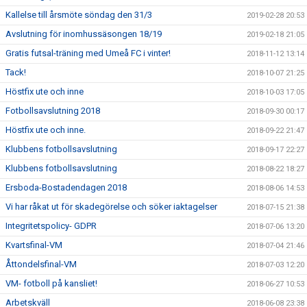
Kallelse till årsmöte söndag den 31/3
2019-02-28 20:53
Avslutning för inomhussäsongen 18/19
2019-02-18 21:05
Gratis futsal-träning med Umeå FC i vinter!
2018-11-12 13:14
Tack!
2018-10-07 21:25
Höstfix ute och inne
2018-10-03 17:05
Fotbollsavslutning 2018
2018-09-30 00:17
Höstfix ute och inne.
2018-09-22 21:47
Klubbens fotbollsavslutning
2018-09-17 22:27
Klubbens fotbollsavslutning
2018-08-22 18:27
Ersboda-Bostadendagen 2018
2018-08-06 14:53
Vi har råkat ut för skadegörelse och söker iaktagelser
2018-07-15 21:38
Integritetspolicy- GDPR
2018-07-06 13:20
Kvartsfinal-VM
2018-07-04 21:46
Åttondelsfinal-VM
2018-07-03 12:20
VM- fotboll på kansliet!
2018-06-27 10:53
Arbetskväll
2018-06-08 23:38