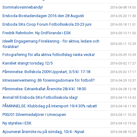
Sommalovsinnebandy!
2016-06-08 14:55
Ersboda-Bostadendagen 2016 den 28 Augusti
2016-05-20 11:30
Ersboda SKs Coop Forum Fotbollsskola 20-23 juni
2016-05-18 11:51
Fredrik Rehnholm: Ny Ordförande i ESK
2016-05-13 11:50
Ideellt Engagemang Föreläsning - för aktiva, ledare och
2016-05-11 15:29
föräldrar!
Fotografering för alla aktiva fotbollslag nästa vecka!
2016-05-09 10:39
Kansliet stängt torsdag 12/5
2016-05-02 17:27
Påminnelse: Bollskola 2009 Uppstart, 3/5 kl. 17-18
2016-05-02 17:17
Intresseinventering: Bli föreningsdomare för fotboll?
2016-04-29 10:37
Påminnelse: Extrainkallat Årsmöte 28/4 kl. 18:00
2016-04-28 12:18
Anmäl till Ersboda SKs Fotbollsskola idag!
2016-04-19 14:42
PÅMINNELSE: Klubbdag på Intersport 19/4 30% rabatt
2016-04-18 11:45
P00/01 Silvermedaljörer i Umecupen
2016-04-11 10:25
Ny styrelse i ESK
2016-04-10 19:56
Ajournerat årsmöte nu på söndag, 10/4 - Nyval
2016-04-08 10:29