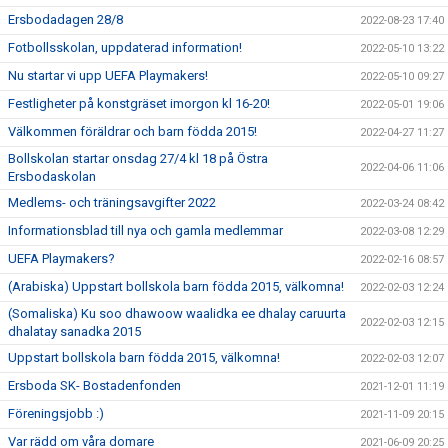
Ersbodadagen 28/8
2022-08-23 17:40
Fotbollsskolan, uppdaterad information!
2022-05-10 13:22
Nu startar vi upp UEFA Playmakers!
2022-05-10 09:27
Festligheter på konstgräset imorgon kl 16-20!
2022-05-01 19:06
Välkommen föräldrar och barn födda 2015!
2022-04-27 11:27
Bollskolan startar onsdag 27/4 kl 18 på Östra
2022-04-06 11:06
Ersbodaskolan
Medlems- och träningsavgifter 2022
2022-03-24 08:42
Informationsblad till nya och gamla medlemmar
2022-03-08 12:29
UEFA Playmakers?
2022-02-16 08:57
(Arabiska) Uppstart bollskola barn födda 2015, välkomna!
2022-02-03 12:24
(Somaliska) Ku soo dhawoow waalidka ee dhalay caruurta
2022-02-03 12:15
dhalatay sanadka 2015
Uppstart bollskola barn födda 2015, välkomna!
2022-02-03 12:07
Ersboda SK- Bostadenfonden
2021-12-01 11:19
Föreningsjobb :)
2021-11-09 20:15
Var rädd om våra domare
2021-06-09 20:25