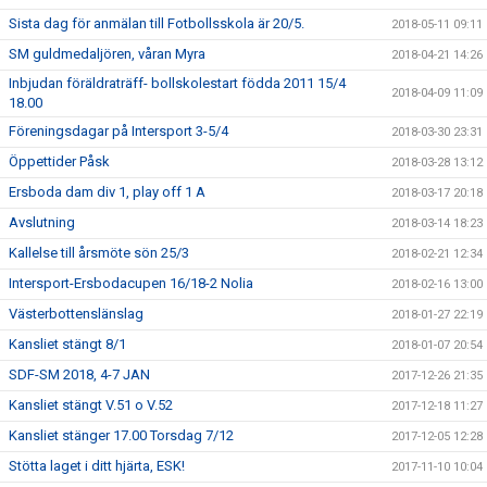
Sista dag för anmälan till Fotbollsskola är 20/5.
2018-05-11 09:11
SM guldmedaljören, våran Myra
2018-04-21 14:26
Inbjudan föräldraträff- bollskolestart födda 2011 15/4
2018-04-09 11:09
18.00
Föreningsdagar på Intersport 3-5/4
2018-03-30 23:31
Öppettider Påsk
2018-03-28 13:12
Ersboda dam div 1, play off 1 A
2018-03-17 20:18
Avslutning
2018-03-14 18:23
Kallelse till årsmöte sön 25/3
2018-02-21 12:34
Intersport-Ersbodacupen 16/18-2 Nolia
2018-02-16 13:00
Västerbottenslänslag
2018-01-27 22:19
Kansliet stängt 8/1
2018-01-07 20:54
SDF-SM 2018, 4-7 JAN
2017-12-26 21:35
Kansliet stängt V.51 o V.52
2017-12-18 11:27
Kansliet stänger 17.00 Torsdag 7/12
2017-12-05 12:28
Stötta laget i ditt hjärta, ESK!
2017-11-10 10:04