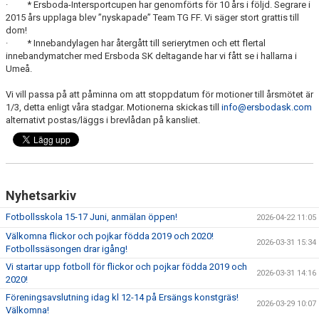
· * Ersboda-Intersportcupen har genomförts för 10 års i följd. Segrare i
2015 års upplaga blev ”nyskapade” Team TG FF. Vi säger stort grattis till
HYRA/BOKA FOTBOLLSPLAN FÖR ICKE MEDLEMMAR
dom!
· * Innebandylagen har återgått till serierytmen och ett flertal
innebandymatcher med Ersboda SK deltagande har vi fått se i hallarna i
Umeå.
Vi vill passa på att påminna om att stoppdatum för motioner till årsmötet är
1/3, detta enligt våra stadgar. Motionerna skickas till
info@ersbodask.com
alternativt postas/läggs i brevlådan på kansliet.
Nyhetsarkiv
Fotbollsskola 15-17 Juni, anmälan öppen!
2026-04-22 11:05
Välkomna flickor och pojkar födda 2019 och 2020!
2026-03-31 15:34
Fotbollssäsongen drar igång!
Vi startar upp fotboll för flickor och pojkar födda 2019 och
2026-03-31 14:16
2020!
Föreningsavslutning idag kl 12-14 på Ersängs konstgräs!
2026-03-29 10:07
Välkomna!