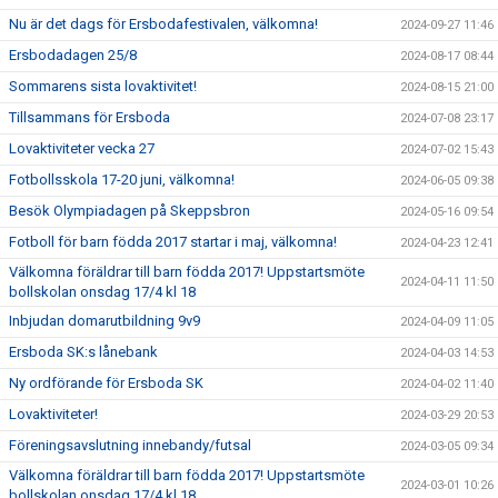
Nu är det dags för Ersbodafestivalen, välkomna!
2024-09-27 11:46
Ersbodadagen 25/8
2024-08-17 08:44
Sommarens sista lovaktivitet!
2024-08-15 21:00
Tillsammans för Ersboda
2024-07-08 23:17
Lovaktiviteter vecka 27
2024-07-02 15:43
Fotbollsskola 17-20 juni, välkomna!
2024-06-05 09:38
Besök Olympiadagen på Skeppsbron
2024-05-16 09:54
Fotboll för barn födda 2017 startar i maj, välkomna!
2024-04-23 12:41
Välkomna föräldrar till barn födda 2017! Uppstartsmöte
2024-04-11 11:50
bollskolan onsdag 17/4 kl 18
Inbjudan domarutbildning 9v9
2024-04-09 11:05
Ersboda SK:s lånebank
2024-04-03 14:53
Ny ordförande för Ersboda SK
2024-04-02 11:40
Lovaktiviteter!
2024-03-29 20:53
Föreningsavslutning innebandy/futsal
2024-03-05 09:34
Välkomna föräldrar till barn födda 2017! Uppstartsmöte
2024-03-01 10:26
bollskolan onsdag 17/4 kl 18