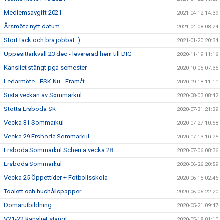
Medlemsavgift 2021
2021-04-12 14:39
Årsmöte nytt datum
2021-04-08 08:24
Stort tack och bra jobbat :)
2021-01-20 20:34
Uppesittarkväll 23 dec - levererad hem till DIG
2020-11-19 11:16
Kansliet stängt pga semester
2020-10-05 07:35
Ledarmöte - ESK Nu - Framåt
2020-09-18 11:10
Sista veckan av Sommarkul
2020-08-03 08:42
Stötta Ersboda SK
2020-07-31 21:39
Vecka 31 Sommarkul
2020-07-27 10:58
Vecka 29 Ersboda Sommarkul
2020-07-13 10:25
Ersboda Sommarkul Schema vecka 28
2020-07-06 08:36
Ersboda Sommarkul
2020-06-26 20:59
Vecka 25 Öppettider + Fotbollsskola
2020-06-15 02:46
Toalett och hushållspapper
2020-06-05 22:20
Domarutbildning
2020-05-21 09:47
V21-22 Kansliet stängt
2020-05-18 01:10