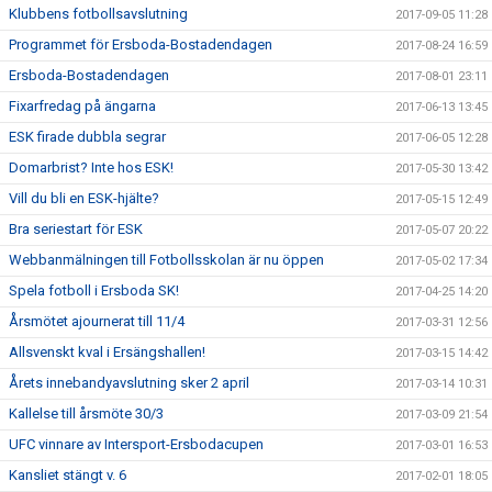
Klubbens fotbollsavslutning
2017-09-05 11:28
Programmet för Ersboda-Bostadendagen
2017-08-24 16:59
Ersboda-Bostadendagen
2017-08-01 23:11
Fixarfredag på ängarna
2017-06-13 13:45
ESK firade dubbla segrar
2017-06-05 12:28
Domarbrist? Inte hos ESK!
2017-05-30 13:42
Vill du bli en ESK-hjälte?
2017-05-15 12:49
Bra seriestart för ESK
2017-05-07 20:22
Webbanmälningen till Fotbollsskolan är nu öppen
2017-05-02 17:34
Spela fotboll i Ersboda SK!
2017-04-25 14:20
Årsmötet ajournerat till 11/4
2017-03-31 12:56
Allsvenskt kval i Ersängshallen!
2017-03-15 14:42
Årets innebandyavslutning sker 2 april
2017-03-14 10:31
Kallelse till årsmöte 30/3
2017-03-09 21:54
UFC vinnare av Intersport-Ersbodacupen
2017-03-01 16:53
Kansliet stängt v. 6
2017-02-01 18:05