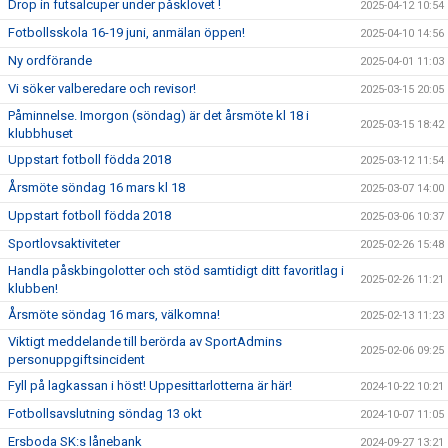
Drop in futsalcuper under påsklovet !
2025-04-12 10:54
Fotbollsskola 16-19 juni, anmälan öppen!
2025-04-10 14:56
Ny ordförande
2025-04-01 11:03
Vi söker valberedare och revisor!
2025-03-15 20:05
Påminnelse. Imorgon (söndag) är det årsmöte kl 18 i
2025-03-15 18:42
klubbhuset
Uppstart fotboll födda 2018
2025-03-12 11:54
Årsmöte söndag 16 mars kl 18
2025-03-07 14:00
Uppstart fotboll födda 2018
2025-03-06 10:37
Sportlovsaktiviteter
2025-02-26 15:48
Handla påskbingolotter och stöd samtidigt ditt favoritlag i
2025-02-26 11:21
klubben!
Årsmöte söndag 16 mars, välkomna!
2025-02-13 11:23
Viktigt meddelande till berörda av SportAdmins
2025-02-06 09:25
personuppgiftsincident
Fyll på lagkassan i höst! Uppesittarlotterna är här!
2024-10-22 10:21
Fotbollsavslutning söndag 13 okt
2024-10-07 11:05
Ersboda SK:s lånebank
2024-09-27 13:21