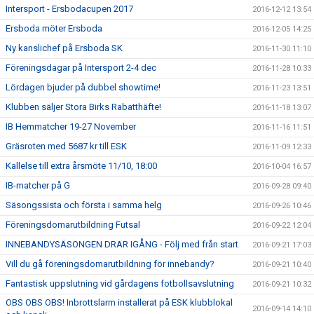
Intersport - Ersbodacupen 2017
2016-12-12 13:54
Ersboda möter Ersboda
2016-12-05 14:25
Ny kanslichef på Ersboda SK
2016-11-30 11:10
Föreningsdagar på Intersport 2-4 dec
2016-11-28 10:33
Lördagen bjuder på dubbel showtime!
2016-11-23 13:51
Klubben säljer Stora Birks Rabatthäfte!
2016-11-18 13:07
IB Hemmatcher 19-27 November
2016-11-16 11:51
Gräsroten med 5687 kr till ESK
2016-11-09 12:33
Kallelse till extra årsmöte 11/10, 18:00
2016-10-04 16:57
IB-matcher på G
2016-09-28 09:40
Säsongssista och första i samma helg
2016-09-26 10:46
Föreningsdomarutbildning Futsal
2016-09-22 12:04
INNEBANDYSÄSONGEN DRAR IGÅNG - Följ med från start
2016-09-21 17:03
Vill du gå föreningsdomarutbildning för innebandy?
2016-09-21 10:40
Fantastisk uppslutning vid gårdagens fotbollsavslutning
2016-09-21 10:32
OBS OBS OBS! Inbrottslarm installerat på ESK klubblokal
2016-09-14 14:10