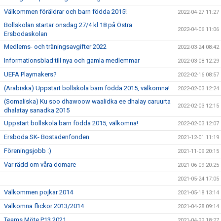
Välkommen föräldrar och barn födda 2015!
2022-04-27 11:27
Bollskolan startar onsdag 27/4 kl 18 på Östra
2022-04-06 11:06
Ersbodaskolan
Medlems- och träningsavgifter 2022
2022-03-24 08:42
Informationsblad till nya och gamla medlemmar
2022-03-08 12:29
UEFA Playmakers?
2022-02-16 08:57
(Arabiska) Uppstart bollskola barn födda 2015, välkomna!
2022-02-03 12:24
(Somaliska) Ku soo dhawoow waalidka ee dhalay caruurta
2022-02-03 12:15
dhalatay sanadka 2015
Uppstart bollskola barn födda 2015, välkomna!
2022-02-03 12:07
Ersboda SK- Bostadenfonden
2021-12-01 11:19
Föreningsjobb :)
2021-11-09 20:15
Var rädd om våra domare
2021-06-09 20:25
2021-05-24 17:05
Välkommen pojkar 2014
2021-05-18 13:14
Välkomna flickor 2013/2014
2021-04-28 09:14
Teams Möte P13 2021
2021-04-22 18:27