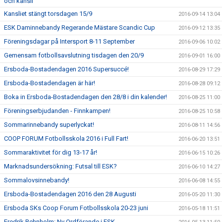
och kansli
Kansliet stängt torsdagen 15/9
2016-09-14 13:04
ESK Daminnebandy Regerande Mästare Scandic Cup
2016-09-12 13:35
Föreningsdagar på Intersport 8-11 September
2016-09-06 10:02
Gemensam fotbollsavslutning tisdagen den 20/9
2016-09-01 16:00
Ersboda-Bostadendagen 2016 Supersuccé!
2016-08-29 17:29
Ersboda-Bostadendagen är här!
2016-08-28 09:12
Boka in Ersboda-Bostadendagen den 28/8 i din kalender!
2016-08-25 11:00
Föreningserbjudanden - Finnkampen!
2016-08-25 10:58
Sommarinnebandy superlyckat!
2016-08-11 14:56
COOP FORUM Fotbollsskola 2016 i Full Fart!
2016-06-20 13:51
Sommaraktivitet för dig 13-17 år!
2016-06-15 10:26
Marknadsundersökning: Futsal till ESK?
2016-06-10 14:27
Sommalovsinnebandy!
2016-06-08 14:55
Ersboda-Bostadendagen 2016 den 28 Augusti
2016-05-20 11:30
Ersboda SKs Coop Forum Fotbollsskola 20-23 juni
2016-05-18 11:51
Fredrik Rehnholm: Ny Ordförande i ESK