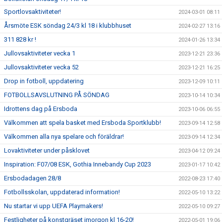
Sportlovsaktiviteter!
2024-03-01 08:11
Årsmöte ESK söndag 24/3 kl 18 i klubbhuset
2024-02-27 13:16
311 828 kr !
2024-01-26 13:34
Jullovsaktiviteter vecka 1
2023-12-21 23:36
Jullovsaktiviteter vecka 52
2023-12-21 16:25
Drop in fotboll, uppdatering
2023-12-09 10:11
FOTBOLLSAVSLUTNING PÅ SÖNDAG
2023-10-14 10:34
Idrottens dag på Ersboda
2023-10-06 06:55
Välkommen att spela basket med Ersboda Sportklubb!
2023-09-14 12:58
Välkommen alla nya spelare och föräldrar!
2023-09-14 12:34
Lovaktiviteter under påsklovet
2023-04-12 09:24
Inspiration: F07/08 ESK, Gothia Innebandy Cup 2023
2023-01-17 10:42
Ersbodadagen 28/8
2022-08-23 17:40
Fotbollsskolan, uppdaterad information!
2022-05-10 13:22
Nu startar vi upp UEFA Playmakers!
2022-05-10 09:27
Festligheter på konstgräset imorgon kl 16-20!
2022-05-01 19:06