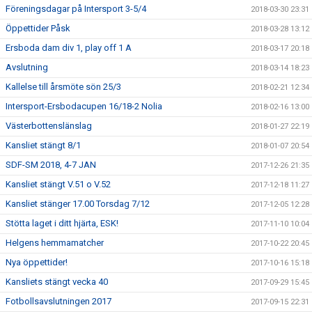
Föreningsdagar på Intersport 3-5/4
2018-03-30 23:31
Öppettider Påsk
2018-03-28 13:12
Ersboda dam div 1, play off 1 A
2018-03-17 20:18
Avslutning
2018-03-14 18:23
Kallelse till årsmöte sön 25/3
2018-02-21 12:34
Intersport-Ersbodacupen 16/18-2 Nolia
2018-02-16 13:00
Västerbottenslänslag
2018-01-27 22:19
Kansliet stängt 8/1
2018-01-07 20:54
SDF-SM 2018, 4-7 JAN
2017-12-26 21:35
Kansliet stängt V.51 o V.52
2017-12-18 11:27
Kansliet stänger 17.00 Torsdag 7/12
2017-12-05 12:28
Stötta laget i ditt hjärta, ESK!
2017-11-10 10:04
Helgens hemmamatcher
2017-10-22 20:45
Nya öppettider!
2017-10-16 15:18
Kansliets stängt vecka 40
2017-09-29 15:45
Fotbollsavslutningen 2017
2017-09-15 22:31