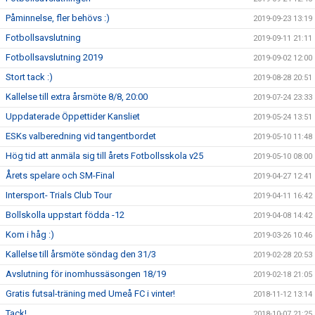
Påminnelse, fler behövs :)
2019-09-23 13:19
Fotbollsavslutning
2019-09-11 21:11
Fotbollsavslutning 2019
2019-09-02 12:00
Stort tack :)
2019-08-28 20:51
Kallelse till extra årsmöte 8/8, 20:00
2019-07-24 23:33
Uppdaterade Öppettider Kansliet
2019-05-24 13:51
ESKs valberedning vid tangentbordet
2019-05-10 11:48
Hög tid att anmäla sig till årets Fotbollsskola v25
2019-05-10 08:00
Årets spelare och SM-Final
2019-04-27 12:41
Intersport- Trials Club Tour
2019-04-11 16:42
Bollskolla uppstart födda -12
2019-04-08 14:42
Kom i håg :)
2019-03-26 10:46
Kallelse till årsmöte söndag den 31/3
2019-02-28 20:53
Avslutning för inomhussäsongen 18/19
2019-02-18 21:05
Gratis futsal-träning med Umeå FC i vinter!
2018-11-12 13:14
Tack!
2018-10-07 21:25