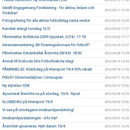
2016-05-13 11:50
Ideellt Engagemang Föreläsning - för aktiva, ledare och
2016-05-11 15:29
föräldrar!
Fotografering för alla aktiva fotbollslag nästa vecka!
2016-05-09 10:39
Kansliet stängt torsdag 12/5
2016-05-02 17:27
Påminnelse: Bollskola 2009 Uppstart, 3/5 kl. 17-18
2016-05-02 17:17
Intresseinventering: Bli föreningsdomare för fotboll?
2016-04-29 10:37
Påminnelse: Extrainkallat Årsmöte 28/4 kl. 18:00
2016-04-28 12:18
Anmäl till Ersboda SKs Fotbollsskola idag!
2016-04-19 14:42
PÅMINNELSE: Klubbdag på Intersport 19/4 30% rabatt
2016-04-18 11:45
P00/01 Silvermedaljörer i Umecupen
2016-04-11 10:25
Ny styrelse i ESK
2016-04-10 19:56
Ajournerat årsmöte nu på söndag, 10/4 - Nyval
2016-04-08 10:29
KLUBBDAG på Intersport 19/4
2016-04-05 10:56
Vi ses på söndagens innebandyavslutning!
2016-04-01 15:55
Innebandyavslutningen - Info här!
2016-03-21 16:24
Årsmötet ajourneras. Nytt datum 10/4.
2016-03-21 16:04