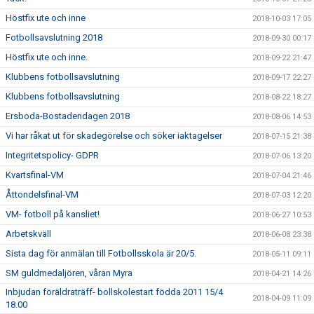
Höstfix ute och inne
2018-10-03 17:05
Fotbollsavslutning 2018
2018-09-30 00:17
Höstfix ute och inne.
2018-09-22 21:47
Klubbens fotbollsavslutning
2018-09-17 22:27
Klubbens fotbollsavslutning
2018-08-22 18:27
Ersboda-Bostadendagen 2018
2018-08-06 14:53
Vi har råkat ut för skadegörelse och söker iaktagelser
2018-07-15 21:38
Integritetspolicy- GDPR
2018-07-06 13:20
Kvartsfinal-VM
2018-07-04 21:46
Åttondelsfinal-VM
2018-07-03 12:20
VM- fotboll på kansliet!
2018-06-27 10:53
Arbetskväll
2018-06-08 23:38
Sista dag för anmälan till Fotbollsskola är 20/5.
2018-05-11 09:11
SM guldmedaljören, våran Myra
2018-04-21 14:26
Inbjudan föräldraträff- bollskolestart födda 2011 15/4
2018-04-09 11:09
18.00