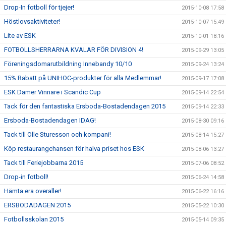
Drop-In fotboll för tjejer!
2015-10-08 17:58
Höstlovsaktiviteter!
2015-10-07 15:49
Lite av ESK
2015-10-01 18:16
FOTBOLLSHERRARNA KVALAR FÖR DIVISION 4!
2015-09-29 13:05
Föreningsdomarutbildning Innebandy 10/10
2015-09-24 13:24
15% Rabatt på UNIHOC-produkter för alla Medlemmar!
2015-09-17 17:08
ESK Damer Vinnare i Scandic Cup
2015-09-14 22:54
Tack för den fantastiska Ersboda-Bostadendagen 2015
2015-09-14 22:33
Ersboda-Bostadendagen IDAG!
2015-08-30 09:16
Tack till Olle Sturesson och kompani!
2015-08-14 15:27
Köp restaurangchansen för halva priset hos ESK
2015-08-06 13:27
Tack till Feriejobbarna 2015
2015-07-06 08:52
Drop-in fotboll!
2015-06-24 14:58
Hämta era overaller!
2015-06-22 16:16
ERSBODADAGEN 2015
2015-05-22 10:30
Fotbollsskolan 2015
2015-05-14 09:35