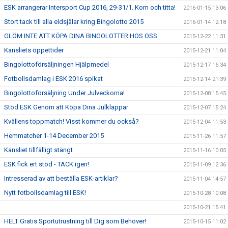
ESK arrangerar Intersport Cup 2016, 29-31/1. Kom och titta!
2016-01-15 13:06
Stort tack till alla eldsjälar kring Bingolotto 2015
2016-01-14 12:18
GLÖM INTE ATT KÖPA DINA BINGOLOTTER HOS OSS
2015-12-22 11:31
Kansliets öppettider
2015-12-21 11:04
Bingolottoförsäljningen Hjälpmedel
2015-12-17 16:34
Fotbollsdamlag i ESK 2016 spikat
2015-12-14 21:39
Bingolottoförsäljning Under Julveckorna!
2015-12-08 15:45
Stöd ESK Genom att Köpa Dina Julklappar
2015-12-07 15:24
Kvällens toppmatch! Visst kommer du också?
2015-12-04 11:53
Hemmatcher 1-14 December 2015
2015-11-26 11:57
Kansliet tillfälligt stängt
2015-11-16 10:05
ESK fick ert stöd - TACK igen!
2015-11-09 12:36
Intresserad av att beställa ESK-artiklar?
2015-11-04 14:57
Nytt fotbollsdamlag till ESK!
2015-10-28 10:08
2015-10-21 15:41
HELT Gratis Sportutrustning till Dig som Behöver!
2015-10-15 11:02