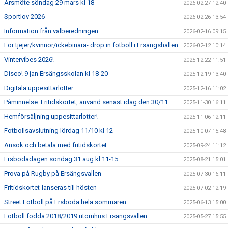
Årsmöte söndag 29 mars kl 18
2026-02-27 12:40
Sportlov 2026
2026-02-26 13:54
Information från valberedningen
2026-02-16 09:15
För tjejer/kvinnor/ickebinära- drop in fotboll i Ersängshallen
2026-02-12 10:14
Vintervibes 2026!
2025-12-22 11:51
Disco! 9 jan Ersängsskolan kl 18-20
2025-12-19 13:40
Digitala uppesittarlotter
2025-12-16 11:02
Påminnelse: Fritidskortet, använd senast idag den 30/11
2025-11-30 16:11
Hemförsäljning uppesittarlotter!
2025-11-06 12:11
Fotbollsavslutning lördag 11/10 kl 12
2025-10-07 15:48
Ansök och betala med fritidskortet
2025-09-24 11:12
Ersbodadagen söndag 31 aug kl 11-15
2025-08-21 15:01
Prova på Rugby på Ersängsvallen
2025-07-30 16:11
Fritidskortet-lanseras till hösten
2025-07-02 12:19
Street Fotboll på Ersboda hela sommaren
2025-06-13 15:00
Fotboll födda 2018/2019 utomhus Ersängsvallen
2025-05-27 15:55