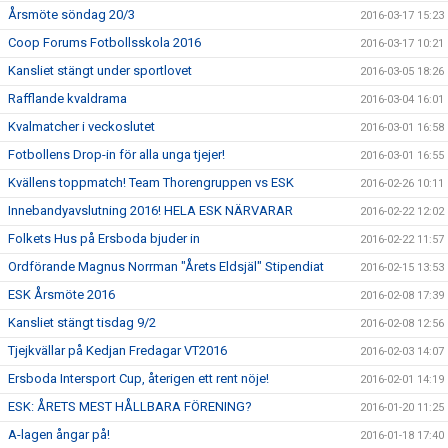
Årsmöte söndag 20/3
2016-03-17 15:23
Coop Forums Fotbollsskola 2016
2016-03-17 10:21
Kansliet stängt under sportlovet
2016-03-05 18:26
Rafflande kvaldrama
2016-03-04 16:01
Kvalmatcher i veckoslutet
2016-03-01 16:58
Fotbollens Drop-in för alla unga tjejer!
2016-03-01 16:55
Kvällens toppmatch! Team Thorengruppen vs ESK
2016-02-26 10:11
Innebandyavslutning 2016! HELA ESK NÄRVARAR
2016-02-22 12:02
Folkets Hus på Ersboda bjuder in
2016-02-22 11:57
Ordförande Magnus Norrman "Årets Eldsjäl" Stipendiat
2016-02-15 13:53
ESK Årsmöte 2016
2016-02-08 17:39
Kansliet stängt tisdag 9/2
2016-02-08 12:56
Tjejkvällar på Kedjan Fredagar VT2016
2016-02-03 14:07
Ersboda Intersport Cup, återigen ett rent nöje!
2016-02-01 14:19
ESK: ÅRETS MEST HÅLLBARA FÖRENING?
2016-01-20 11:25
A-lagen ångar på!
2016-01-18 17:40