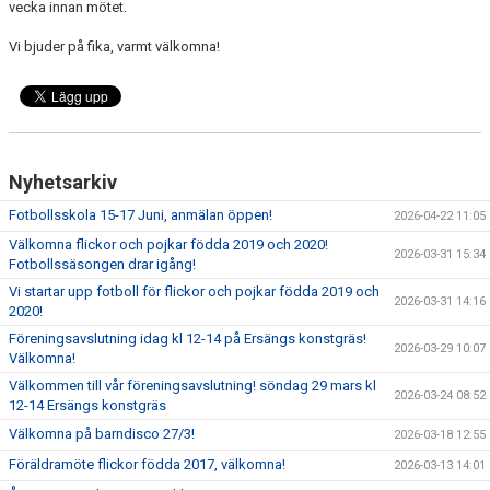
vecka innan mötet.
HYRA/BOKA FOTBOLLSPLAN FÖR ICKE MEDLEMMAR
Vi bjuder på fika, varmt välkomna!
Nyhetsarkiv
Fotbollsskola 15-17 Juni, anmälan öppen!
2026-04-22 11:05
Välkomna flickor och pojkar födda 2019 och 2020!
2026-03-31 15:34
Fotbollssäsongen drar igång!
Vi startar upp fotboll för flickor och pojkar födda 2019 och
2026-03-31 14:16
2020!
Föreningsavslutning idag kl 12-14 på Ersängs konstgräs!
2026-03-29 10:07
Välkomna!
Välkommen till vår föreningsavslutning! söndag 29 mars kl
2026-03-24 08:52
12-14 Ersängs konstgräs
Välkomna på barndisco 27/3!
2026-03-18 12:55
Föräldramöte flickor födda 2017, välkomna!
2026-03-13 14:01