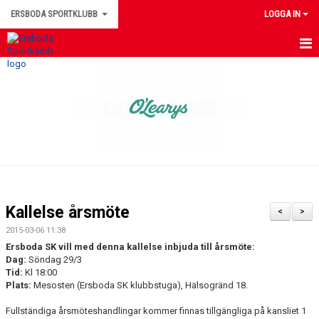
ERSBODA SPORTKLUBB
LOGGA IN
HEM
NYHETER
KONTAKTUPPGIFTER
MEDLEMSINFORMATION
MATCHER
Kallelse årsmöte
<
>
ERSBODA SK STYRELSE
2015-03-06 11:38
Ersboda SK vill med denna kallelse inbjuda till årsmöte:
DOKUMENT
Dag:
Söndag 29/3
Tid:
Kl 18:00
Plats:
Mesosten (Ersboda SK klubbstuga), Hälsogränd 18.
LEDARINFORMATION
Fullständiga årsmöteshandlingar kommer finnas tillgängliga på kansliet 1
KALENDER