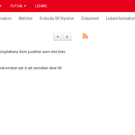
FUTSAL
LEDARE
mation
Matcher
Ersboda SK Styrelse
Dokument
Ledarinformatio
<
>
 komplettera dom punkter som inte blev
komster ser vi att anmälan sker till