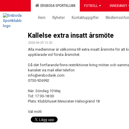
ERSBODA SPORTKLUBB
FOTBOLL
INNEBANDY
Hem
Nyheter
Kontaktuppgifter
Medlemsinfor
Kallelse extra insatt årsmöte
2020-04-29 15:20
Alla medlemmar är välkomna till extra insatt årsmöte för att
uppklarade vid första årsmötet.
Då det fortfarande finns restriktioner kring möten och samman
kansliet via mail eller telefon
info@ersbodask.com
0730-926992
När: Söndag 10 Maj
Tid: 17:30-18:00
Plats: Klubbhuset Mesosten Hälsogränd 18
Väl mött