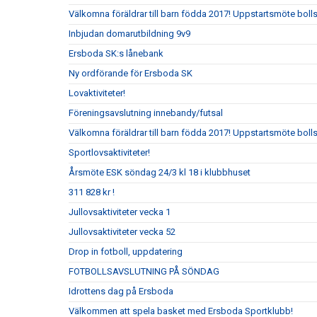
Välkomna föräldrar till barn födda 2017! Uppstartsmöte boll
Inbjudan domarutbildning 9v9
Ersboda SK:s lånebank
Ny ordförande för Ersboda SK
Lovaktiviteter!
Föreningsavslutning innebandy/futsal
Välkomna föräldrar till barn födda 2017! Uppstartsmöte boll
Sportlovsaktiviteter!
Årsmöte ESK söndag 24/3 kl 18 i klubbhuset
311 828 kr !
Jullovsaktiviteter vecka 1
Jullovsaktiviteter vecka 52
Drop in fotboll, uppdatering
FOTBOLLSAVSLUTNING PÅ SÖNDAG
Idrottens dag på Ersboda
Välkommen att spela basket med Ersboda Sportklubb!