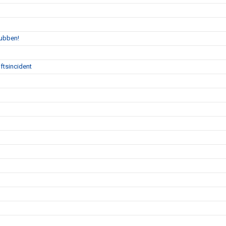
lubben!
ftsincident