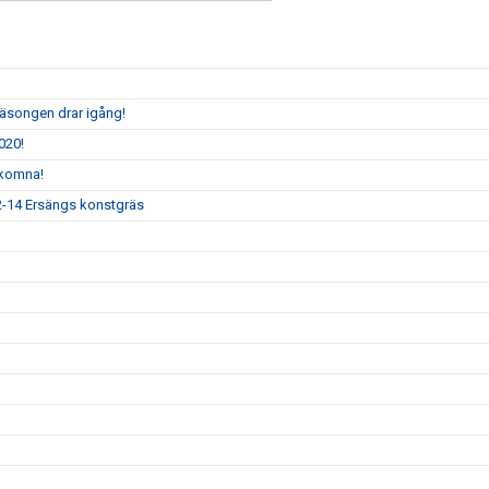
säsongen drar igång!
020!
lkomna!
12-14 Ersängs konstgräs