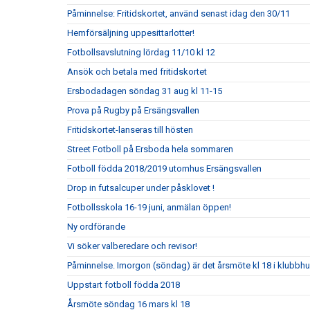
Påminnelse: Fritidskortet, använd senast idag den 30/11
Hemförsäljning uppesittarlotter!
Fotbollsavslutning lördag 11/10 kl 12
Ansök och betala med fritidskortet
Ersbodadagen söndag 31 aug kl 11-15
Prova på Rugby på Ersängsvallen
Fritidskortet-lanseras till hösten
Street Fotboll på Ersboda hela sommaren
Fotboll födda 2018/2019 utomhus Ersängsvallen
Drop in futsalcuper under påsklovet !
Fotbollsskola 16-19 juni, anmälan öppen!
Ny ordförande
Vi söker valberedare och revisor!
Påminnelse. Imorgon (söndag) är det årsmöte kl 18 i klubbh
Uppstart fotboll födda 2018
Årsmöte söndag 16 mars kl 18