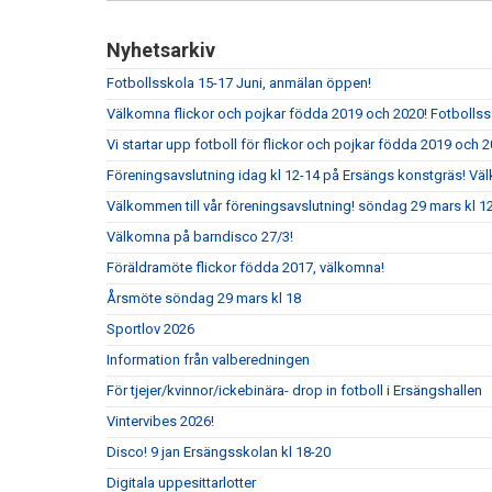
Nyhetsarkiv
Fotbollsskola 15-17 Juni, anmälan öppen!
Välkomna flickor och pojkar födda 2019 och 2020! Fotbolls
Vi startar upp fotboll för flickor och pojkar födda 2019 och 2
Föreningsavslutning idag kl 12-14 på Ersängs konstgräs! Vä
Välkommen till vår föreningsavslutning! söndag 29 mars kl 
Välkomna på barndisco 27/3!
Föräldramöte flickor födda 2017, välkomna!
Årsmöte söndag 29 mars kl 18
Sportlov 2026
Information från valberedningen
För tjejer/kvinnor/ickebinära- drop in fotboll i Ersängshallen
Vintervibes 2026!
Disco! 9 jan Ersängsskolan kl 18-20
Digitala uppesittarlotter