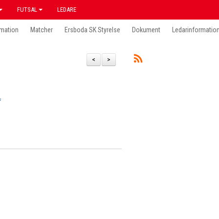
FUTSAL
LEDARE
mation
Matcher
Ersboda SK Styrelse
Dokument
Ledarinformatio
<
>
f