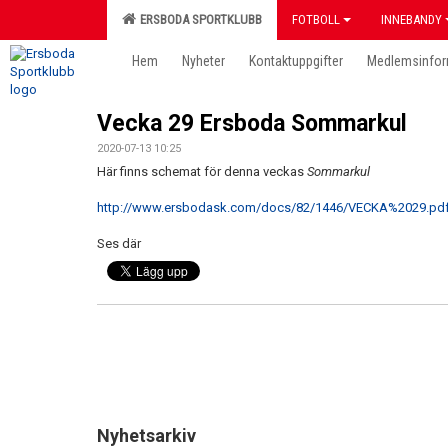
ERSBODA SPORTKLUBB
FOTBOLL
INNEBANDY
Hem
Nyheter
Kontaktuppgifter
Medlemsinfor
Vecka 29 Ersboda Sommarkul
2020-07-13 10:25
Här finns schemat för denna veckas
Sommarkul
http://www.ersbodask.com/docs/82/1446/VECKA%2029.pd
Ses där
Nyhetsarkiv