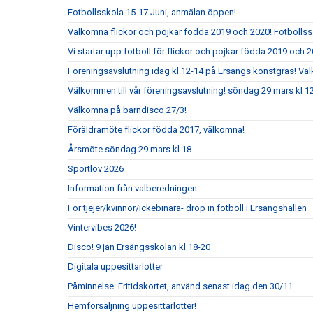
Fotbollsskola 15-17 Juni, anmälan öppen!
Välkomna flickor och pojkar födda 2019 och 2020! Fotbolls
Vi startar upp fotboll för flickor och pojkar födda 2019 och 2
Föreningsavslutning idag kl 12-14 på Ersängs konstgräs! Vä
Välkommen till vår föreningsavslutning! söndag 29 mars kl 
Välkomna på barndisco 27/3!
Föräldramöte flickor födda 2017, välkomna!
Årsmöte söndag 29 mars kl 18
Sportlov 2026
Information från valberedningen
För tjejer/kvinnor/ickebinära- drop in fotboll i Ersängshallen
Vintervibes 2026!
Disco! 9 jan Ersängsskolan kl 18-20
Digitala uppesittarlotter
Påminnelse: Fritidskortet, använd senast idag den 30/11
Hemförsäljning uppesittarlotter!