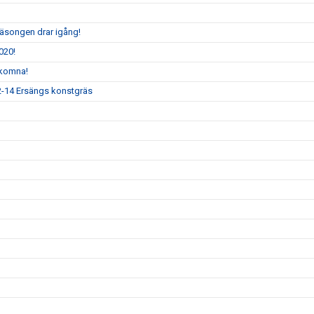
säsongen drar igång!
020!
lkomna!
12-14 Ersängs konstgräs