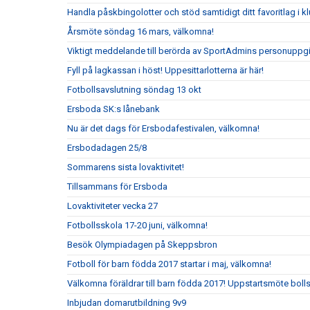
Handla påskbingolotter och stöd samtidigt ditt favoritlag i k
Årsmöte söndag 16 mars, välkomna!
Viktigt meddelande till berörda av SportAdmins personuppgi
Fyll på lagkassan i höst! Uppesittarlotterna är här!
Fotbollsavslutning söndag 13 okt
Ersboda SK:s lånebank
Nu är det dags för Ersbodafestivalen, välkomna!
Ersbodadagen 25/8
Sommarens sista lovaktivitet!
Tillsammans för Ersboda
Lovaktiviteter vecka 27
Fotbollsskola 17-20 juni, välkomna!
Besök Olympiadagen på Skeppsbron
Fotboll för barn födda 2017 startar i maj, välkomna!
Välkomna föräldrar till barn födda 2017! Uppstartsmöte boll
Inbjudan domarutbildning 9v9