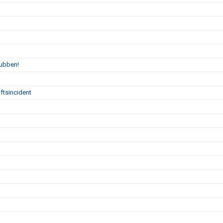
lubben!
ftsincident