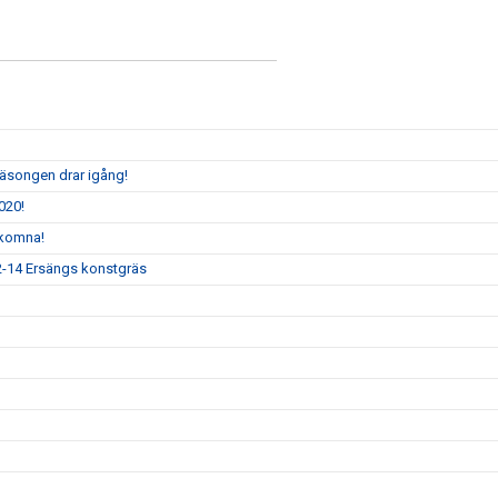
säsongen drar igång!
020!
lkomna!
12-14 Ersängs konstgräs