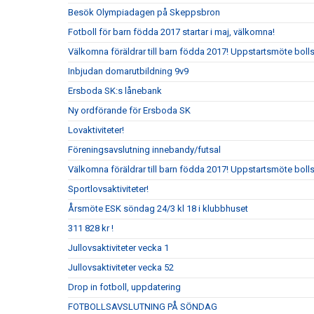
Besök Olympiadagen på Skeppsbron
Fotboll för barn födda 2017 startar i maj, välkomna!
Välkomna föräldrar till barn födda 2017! Uppstartsmöte boll
Inbjudan domarutbildning 9v9
Ersboda SK:s lånebank
Ny ordförande för Ersboda SK
Lovaktiviteter!
Föreningsavslutning innebandy/futsal
Välkomna föräldrar till barn födda 2017! Uppstartsmöte boll
Sportlovsaktiviteter!
Årsmöte ESK söndag 24/3 kl 18 i klubbhuset
311 828 kr !
Jullovsaktiviteter vecka 1
Jullovsaktiviteter vecka 52
Drop in fotboll, uppdatering
FOTBOLLSAVSLUTNING PÅ SÖNDAG