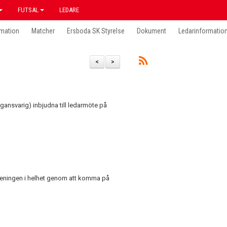
FUTSAL
LEDARE
mation
Matcher
Ersboda SK Styrelse
Dokument
Ledarinformatio
<
>
lagansvarig) inbjudna till ledarmöte på
öreningen i helhet genom att komma på