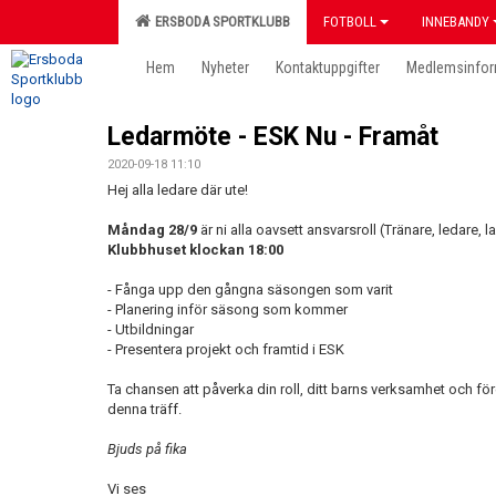
ERSBODA SPORTKLUBB
FOTBOLL
INNEBANDY
Hem
Nyheter
Kontaktuppgifter
Medlemsinfor
Ledarmöte - ESK Nu - Framåt
2020-09-18 11:10
Hej alla ledare där ute!
Måndag 28/9
är ni alla oavsett ansvarsroll (Tränare, ledare, 
Klubbhuset klockan 18:00
- Fånga upp den gångna säsongen som varit
- Planering inför säsong som kommer
- Utbildningar
- Presentera projekt och framtid i ESK
Ta chansen att påverka din roll, ditt barns verksamhet och f
denna träff.
Bjuds på fika
Vi ses