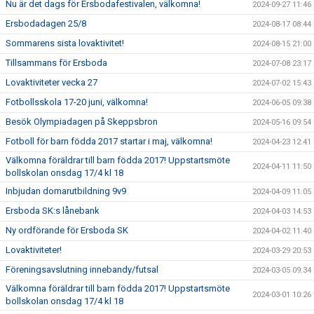
Nu är det dags för Ersbodafestivalen, välkomna!
2024-09-27 11:46
Ersbodadagen 25/8
2024-08-17 08:44
Sommarens sista lovaktivitet!
2024-08-15 21:00
Tillsammans för Ersboda
2024-07-08 23:17
Lovaktiviteter vecka 27
2024-07-02 15:43
Fotbollsskola 17-20 juni, välkomna!
2024-06-05 09:38
Besök Olympiadagen på Skeppsbron
2024-05-16 09:54
Fotboll för barn födda 2017 startar i maj, välkomna!
2024-04-23 12:41
Välkomna föräldrar till barn födda 2017! Uppstartsmöte
2024-04-11 11:50
bollskolan onsdag 17/4 kl 18
Inbjudan domarutbildning 9v9
2024-04-09 11:05
Ersboda SK:s lånebank
2024-04-03 14:53
Ny ordförande för Ersboda SK
2024-04-02 11:40
Lovaktiviteter!
2024-03-29 20:53
Föreningsavslutning innebandy/futsal
2024-03-05 09:34
Välkomna föräldrar till barn födda 2017! Uppstartsmöte
2024-03-01 10:26
bollskolan onsdag 17/4 kl 18