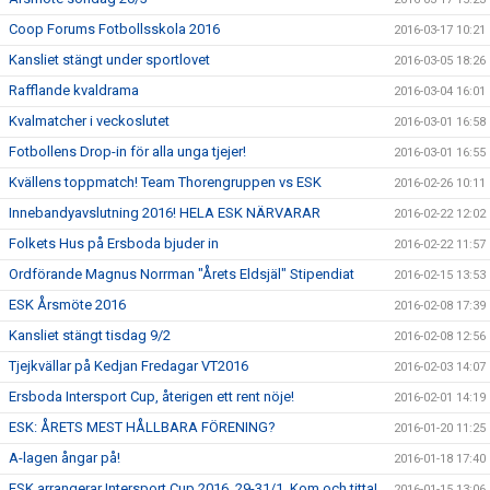
Coop Forums Fotbollsskola 2016
2016-03-17 10:21
Kansliet stängt under sportlovet
2016-03-05 18:26
Rafflande kvaldrama
2016-03-04 16:01
Kvalmatcher i veckoslutet
2016-03-01 16:58
Fotbollens Drop-in för alla unga tjejer!
2016-03-01 16:55
Kvällens toppmatch! Team Thorengruppen vs ESK
2016-02-26 10:11
Innebandyavslutning 2016! HELA ESK NÄRVARAR
2016-02-22 12:02
Folkets Hus på Ersboda bjuder in
2016-02-22 11:57
Ordförande Magnus Norrman "Årets Eldsjäl" Stipendiat
2016-02-15 13:53
ESK Årsmöte 2016
2016-02-08 17:39
Kansliet stängt tisdag 9/2
2016-02-08 12:56
Tjejkvällar på Kedjan Fredagar VT2016
2016-02-03 14:07
Ersboda Intersport Cup, återigen ett rent nöje!
2016-02-01 14:19
ESK: ÅRETS MEST HÅLLBARA FÖRENING?
2016-01-20 11:25
A-lagen ångar på!
2016-01-18 17:40
ESK arrangerar Intersport Cup 2016, 29-31/1. Kom och titta!
2016-01-15 13:06