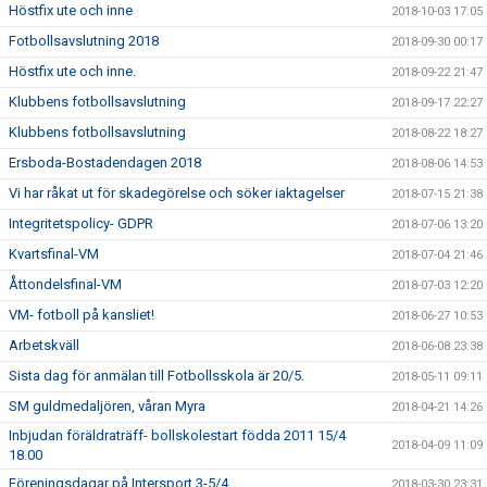
Höstfix ute och inne
2018-10-03 17:05
Fotbollsavslutning 2018
2018-09-30 00:17
Höstfix ute och inne.
2018-09-22 21:47
Klubbens fotbollsavslutning
2018-09-17 22:27
Klubbens fotbollsavslutning
2018-08-22 18:27
Ersboda-Bostadendagen 2018
2018-08-06 14:53
Vi har råkat ut för skadegörelse och söker iaktagelser
2018-07-15 21:38
Integritetspolicy- GDPR
2018-07-06 13:20
Kvartsfinal-VM
2018-07-04 21:46
Åttondelsfinal-VM
2018-07-03 12:20
VM- fotboll på kansliet!
2018-06-27 10:53
Arbetskväll
2018-06-08 23:38
Sista dag för anmälan till Fotbollsskola är 20/5.
2018-05-11 09:11
SM guldmedaljören, våran Myra
2018-04-21 14:26
Inbjudan föräldraträff- bollskolestart födda 2011 15/4
2018-04-09 11:09
18.00
Föreningsdagar på Intersport 3-5/4
2018-03-30 23:31