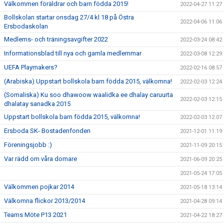
Välkommen föräldrar och barn födda 2015!
2022-04-27 11:27
Bollskolan startar onsdag 27/4 kl 18 på Östra
2022-04-06 11:06
Ersbodaskolan
Medlems- och träningsavgifter 2022
2022-03-24 08:42
Informationsblad till nya och gamla medlemmar
2022-03-08 12:29
UEFA Playmakers?
2022-02-16 08:57
(Arabiska) Uppstart bollskola barn födda 2015, välkomna!
2022-02-03 12:24
(Somaliska) Ku soo dhawoow waalidka ee dhalay caruurta
2022-02-03 12:15
dhalatay sanadka 2015
Uppstart bollskola barn födda 2015, välkomna!
2022-02-03 12:07
Ersboda SK- Bostadenfonden
2021-12-01 11:19
Föreningsjobb :)
2021-11-09 20:15
Var rädd om våra domare
2021-06-09 20:25
2021-05-24 17:05
Välkommen pojkar 2014
2021-05-18 13:14
Välkomna flickor 2013/2014
2021-04-28 09:14
Teams Möte P13 2021
2021-04-22 18:27