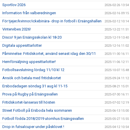
Sportlov 2026
2026-02-26 13:54
Information från valberedningen
2026-02-16 09:15
För tjejer/kvinnor/ickebinära- drop in fotboll i Ersängshallen
2026-02-12 10:14
Vintervibes 2026!
2025-12-22 11:51
Disco! 9 jan Ersängsskolan kl 18-20
2025-12-19 13:40
Digitala uppesittarlotter
2025-12-16 11:02
Påminnelse: Fritidskortet, använd senast idag den 30/11
2025-11-30 16:11
Hemförsäljning uppesittarlotter!
2025-11-06 12:11
Fotbollsavslutning lördag 11/10 kl 12
2025-10-07 15:48
Ansök och betala med fritidskortet
2025-09-24 11:12
Ersbodadagen söndag 31 aug kl 11-15
2025-08-21 15:01
Prova på Rugby på Ersängsvallen
2025-07-30 16:11
Fritidskortet-lanseras till hösten
2025-07-02 12:19
Street Fotboll på Ersboda hela sommaren
2025-06-13 15:00
Fotboll födda 2018/2019 utomhus Ersängsvallen
2025-05-27 15:55
Drop in futsalcuper under påsklovet !
2025-04-12 10:54