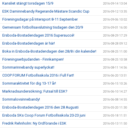
Kansliet stängt torsdagen 15/9
2016-09-14 13:04
ESK Daminnebandy Regerande Mästare Scandic Cup
2016-09-12 13:35
Föreningsdagar på Intersport 8-11 September
2016-09-06 10:02
Gemensam fotbollsavslutning tisdagen den 20/9
2016-09-01 16:00
Ersboda-Bostadendagen 2016 Supersuccé!
2016-08-29 17:29
Ersboda-Bostadendagen är här!
2016-08-28 09:12
Boka in Ersboda-Bostadendagen den 28/8 i din kalender!
2016-08-25 11:00
Föreningserbjudanden - Finnkampen!
2016-08-25 10:58
Sommarinnebandy superlyckat!
2016-08-11 14:56
COOP FORUM Fotbollsskola 2016 i Full Fart!
2016-06-20 13:51
Sommaraktivitet för dig 13-17 år!
2016-06-15 10:26
Marknadsundersökning: Futsal till ESK?
2016-06-10 14:27
Sommalovsinnebandy!
2016-06-08 14:55
Ersboda-Bostadendagen 2016 den 28 Augusti
2016-05-20 11:30
Ersboda SKs Coop Forum Fotbollsskola 20-23 juni
2016-05-18 11:51
Fredrik Rehnholm: Ny Ordförande i ESK
2016-05-13 11:50