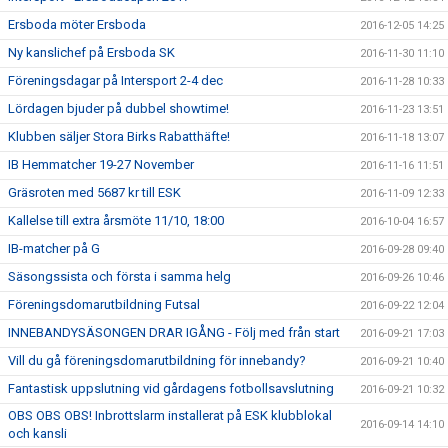
Ersboda möter Ersboda
2016-12-05 14:25
Ny kanslichef på Ersboda SK
2016-11-30 11:10
Föreningsdagar på Intersport 2-4 dec
2016-11-28 10:33
Lördagen bjuder på dubbel showtime!
2016-11-23 13:51
Klubben säljer Stora Birks Rabatthäfte!
2016-11-18 13:07
IB Hemmatcher 19-27 November
2016-11-16 11:51
Gräsroten med 5687 kr till ESK
2016-11-09 12:33
Kallelse till extra årsmöte 11/10, 18:00
2016-10-04 16:57
IB-matcher på G
2016-09-28 09:40
Säsongssista och första i samma helg
2016-09-26 10:46
Föreningsdomarutbildning Futsal
2016-09-22 12:04
INNEBANDYSÄSONGEN DRAR IGÅNG - Följ med från start
2016-09-21 17:03
Vill du gå föreningsdomarutbildning för innebandy?
2016-09-21 10:40
Fantastisk uppslutning vid gårdagens fotbollsavslutning
2016-09-21 10:32
OBS OBS OBS! Inbrottslarm installerat på ESK klubblokal
2016-09-14 14:10
och kansli