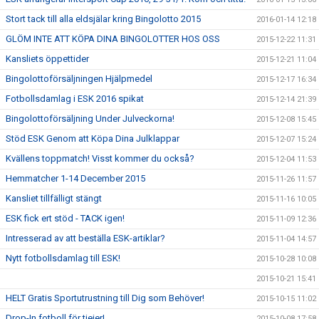
Stort tack till alla eldsjälar kring Bingolotto 2015
2016-01-14 12:18
GLÖM INTE ATT KÖPA DINA BINGOLOTTER HOS OSS
2015-12-22 11:31
Kansliets öppettider
2015-12-21 11:04
Bingolottoförsäljningen Hjälpmedel
2015-12-17 16:34
Fotbollsdamlag i ESK 2016 spikat
2015-12-14 21:39
Bingolottoförsäljning Under Julveckorna!
2015-12-08 15:45
Stöd ESK Genom att Köpa Dina Julklappar
2015-12-07 15:24
Kvällens toppmatch! Visst kommer du också?
2015-12-04 11:53
Hemmatcher 1-14 December 2015
2015-11-26 11:57
Kansliet tillfälligt stängt
2015-11-16 10:05
ESK fick ert stöd - TACK igen!
2015-11-09 12:36
Intresserad av att beställa ESK-artiklar?
2015-11-04 14:57
Nytt fotbollsdamlag till ESK!
2015-10-28 10:08
2015-10-21 15:41
HELT Gratis Sportutrustning till Dig som Behöver!
2015-10-15 11:02
Drop-In fotboll för tjejer!
2015-10-08 17:58