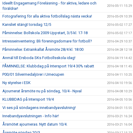
Ideellt Engagemang Föreläsning - för aktiva, ledare och
2016-05-11 15:29
föräldrar!
Fotografering för alla aktiva fotbollslag nästa vecka!
2016-05-09 10:39
Kansliet stängt torsdag 12/5
2016-05-02 17:27
Påminnelse: Bollskola 2009 Uppstart, 3/5 kl. 17-18
2016-05-02 17:17
Intresseinventering: Bli föreningsdomare för fotboll?
2016-04-29 10:37
Påminnelse: Extrainkallat Årsmöte 28/4 kl. 18:00
2016-04-28 12:18
Anmäl till Ersboda SKs Fotbollsskola idag!
2016-04-19 14:42
PÅMINNELSE: Klubbdag på Intersport 19/4 30% rabatt
2016-04-18 11:45
P00/01 Silvermedaljörer i Umecupen
2016-04-11 10:25
Ny styrelse i ESK
2016-04-10 19:56
Ajournerat årsmöte nu på söndag, 10/4 - Nyval
2016-04-08 10:29
KLUBBDAG på Intersport 19/4
2016-04-05 10:56
Vi ses på söndagens innebandyavslutning!
2016-04-01 15:55
Innebandyavslutningen - Info här!
2016-03-21 16:24
Årsmötet ajourneras. Nytt datum 10/4.
2016-03-21 16:04
Årsmöte söndag 20/3
2016-03-17 15:23