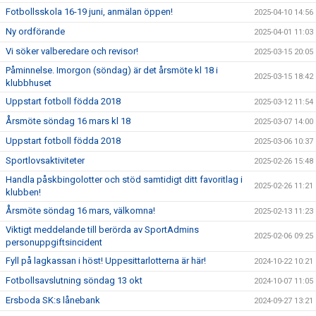
Fotbollsskola 16-19 juni, anmälan öppen!
2025-04-10 14:56
Ny ordförande
2025-04-01 11:03
Vi söker valberedare och revisor!
2025-03-15 20:05
Påminnelse. Imorgon (söndag) är det årsmöte kl 18 i
2025-03-15 18:42
klubbhuset
Uppstart fotboll födda 2018
2025-03-12 11:54
Årsmöte söndag 16 mars kl 18
2025-03-07 14:00
Uppstart fotboll födda 2018
2025-03-06 10:37
Sportlovsaktiviteter
2025-02-26 15:48
Handla påskbingolotter och stöd samtidigt ditt favoritlag i
2025-02-26 11:21
klubben!
Årsmöte söndag 16 mars, välkomna!
2025-02-13 11:23
Viktigt meddelande till berörda av SportAdmins
2025-02-06 09:25
personuppgiftsincident
Fyll på lagkassan i höst! Uppesittarlotterna är här!
2024-10-22 10:21
Fotbollsavslutning söndag 13 okt
2024-10-07 11:05
Ersboda SK:s lånebank
2024-09-27 13:21