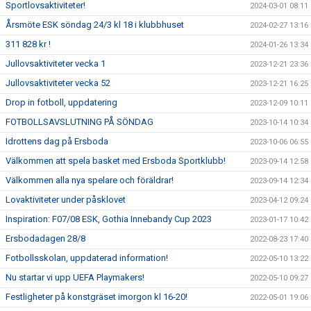
Sportlovsaktiviteter!
2024-03-01 08:11
Årsmöte ESK söndag 24/3 kl 18 i klubbhuset
2024-02-27 13:16
311 828 kr !
2024-01-26 13:34
Jullovsaktiviteter vecka 1
2023-12-21 23:36
Jullovsaktiviteter vecka 52
2023-12-21 16:25
Drop in fotboll, uppdatering
2023-12-09 10:11
FOTBOLLSAVSLUTNING PÅ SÖNDAG
2023-10-14 10:34
Idrottens dag på Ersboda
2023-10-06 06:55
Välkommen att spela basket med Ersboda Sportklubb!
2023-09-14 12:58
Välkommen alla nya spelare och föräldrar!
2023-09-14 12:34
Lovaktiviteter under påsklovet
2023-04-12 09:24
Inspiration: F07/08 ESK, Gothia Innebandy Cup 2023
2023-01-17 10:42
Ersbodadagen 28/8
2022-08-23 17:40
Fotbollsskolan, uppdaterad information!
2022-05-10 13:22
Nu startar vi upp UEFA Playmakers!
2022-05-10 09:27
Festligheter på konstgräset imorgon kl 16-20!
2022-05-01 19:06