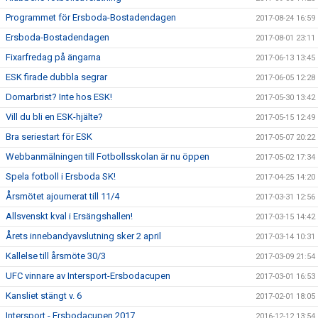
Programmet för Ersboda-Bostadendagen
2017-08-24 16:59
Ersboda-Bostadendagen
2017-08-01 23:11
Fixarfredag på ängarna
2017-06-13 13:45
ESK firade dubbla segrar
2017-06-05 12:28
Domarbrist? Inte hos ESK!
2017-05-30 13:42
Vill du bli en ESK-hjälte?
2017-05-15 12:49
Bra seriestart för ESK
2017-05-07 20:22
Webbanmälningen till Fotbollsskolan är nu öppen
2017-05-02 17:34
Spela fotboll i Ersboda SK!
2017-04-25 14:20
Årsmötet ajournerat till 11/4
2017-03-31 12:56
Allsvenskt kval i Ersängshallen!
2017-03-15 14:42
Årets innebandyavslutning sker 2 april
2017-03-14 10:31
Kallelse till årsmöte 30/3
2017-03-09 21:54
UFC vinnare av Intersport-Ersbodacupen
2017-03-01 16:53
Kansliet stängt v. 6
2017-02-01 18:05
Intersport - Ersbodacupen 2017
2016-12-12 13:54