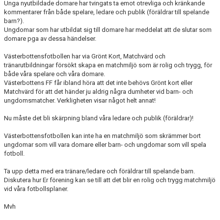
Unga nyutbildade domare har tvingats ta emot otrevliga och kränkande
kommentarer från både spelare, ledare och publik (föräldrar till spelande
HYRA/BOKA FOTBOLLSPLAN FÖR ICKE MEDLEMMAR
barn?).
Ungdomar som har utbildat sig till domare har meddelat att de slutar som
domare pga av dessa händelser.
Västerbottensfotbollen har via Grönt Kort, Matchvärd och
tränarutbildningar försökt skapa en matchmiljö som är rolig och trygg, för
både våra spelare och våra domare.
Västerbottens FF får ibland höra att det inte behövs Grönt kort eller
Matchvärd för att det händer ju aldrig några dumheter vid barn- och
ungdomsmatcher. Verkligheten visar något helt annat!
Nu måste det bli skärpning bland våra ledare och publik (föräldrar)!
Västerbottensfotbollen kan inte ha en matchmiljö som skrämmer bort
ungdomar som vill vara domare eller barn- och ungdomar som vill spela
fotboll.
Ta upp detta med era tränare/ledare och föräldrar till spelande barn.
Diskutera hur Er förening kan se till att det blir en rolig och trygg matchmiljö
vid våra fotbollsplaner.
Mvh