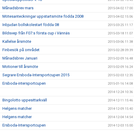
Månadsbrev mars
2015-04-02 17:00
Mötesanteckningar uppstartsmöte födda 2008
2015-04-02 15:06
Inbjudan bollskolestart födda 08
2015-03-25 11:17
Bildsvep från F07:s första cup i Vännäs
2015-03-18 11:07
Kallelse årsmöte
2015-03-06 11:38
Finbesök på området
2015-02-28 09:39
Månadsbrev Januari
2015-02-09 16:48
Motioner till årsmöte
2015-02-09 16:24
Segrare Ersboda-Intersportcupen 2015
2015-02-03 12:35
Ersboda-intersportcupen
2015-01-16 14:08
2014-12-24 10:36
Bingolotto uppesittarkväll
2014-12-11 15:46
Helgens matcher
2014-12-09 15:40
Helgens matcher
2014-12-04 14:54
Ersboda-Intersportcupen
2014-12-03 15:00
Stöd Ersboda SK i julhandeln
2014-12-02 14:42