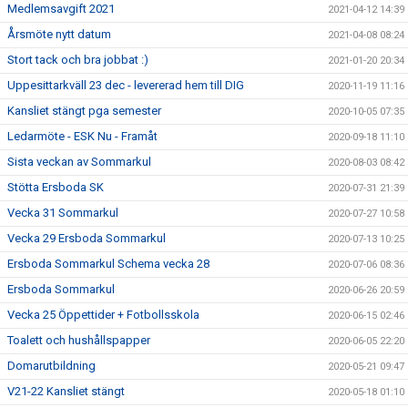
Medlemsavgift 2021
2021-04-12 14:39
Årsmöte nytt datum
2021-04-08 08:24
Stort tack och bra jobbat :)
2021-01-20 20:34
Uppesittarkväll 23 dec - levererad hem till DIG
2020-11-19 11:16
Kansliet stängt pga semester
2020-10-05 07:35
Ledarmöte - ESK Nu - Framåt
2020-09-18 11:10
Sista veckan av Sommarkul
2020-08-03 08:42
Stötta Ersboda SK
2020-07-31 21:39
Vecka 31 Sommarkul
2020-07-27 10:58
Vecka 29 Ersboda Sommarkul
2020-07-13 10:25
Ersboda Sommarkul Schema vecka 28
2020-07-06 08:36
Ersboda Sommarkul
2020-06-26 20:59
Vecka 25 Öppettider + Fotbollsskola
2020-06-15 02:46
Toalett och hushållspapper
2020-06-05 22:20
Domarutbildning
2020-05-21 09:47
V21-22 Kansliet stängt
2020-05-18 01:10