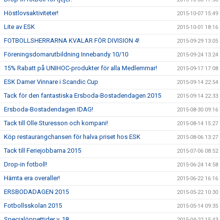
Höstlovsaktiviteter!
2015-10-07 15:49
Lite av ESK
2015-10-01 18:16
FOTBOLLSHERRARNA KVALAR FÖR DIVISION 4!
2015-09-29 13:05
Föreningsdomarutbildning Innebandy 10/10
2015-09-24 13:24
15% Rabatt på UNIHOC-produkter för alla Medlemmar!
2015-09-17 17:08
ESK Damer Vinnare i Scandic Cup
2015-09-14 22:54
Tack för den fantastiska Ersboda-Bostadendagen 2015
2015-09-14 22:33
Ersboda-Bostadendagen IDAG!
2015-08-30 09:16
Tack till Olle Sturesson och kompani!
2015-08-14 15:27
Köp restaurangchansen för halva priset hos ESK
2015-08-06 13:27
Tack till Feriejobbarna 2015
2015-07-06 08:52
Drop-in fotboll!
2015-06-24 14:58
Hämta era overaller!
2015-06-22 16:16
ERSBODADAGEN 2015
2015-05-22 10:30
Fotbollsskolan 2015
2015-05-14 09:35
Specialöppettider v. 18
2015-04-22 15:43