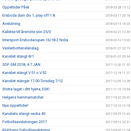
Öppettider Påsk
2018-03-28 13:12
Ersboda dam div 1, play off 1 A
2018-03-17 20:18
Avslutning
2018-03-14 18:23
Kallelse till årsmöte sön 25/3
2018-02-21 12:34
Intersport-Ersbodacupen 16/18-2 Nolia
2018-02-16 13:00
Västerbottenslänslag
2018-01-27 22:19
Kansliet stängt 8/1
2018-01-07 20:54
SDF-SM 2018, 4-7 JAN
2017-12-26 21:35
Kansliet stängt V.51 o V.52
2017-12-18 11:27
Kansliet stänger 17.00 Torsdag 7/12
2017-12-05 12:28
Stötta laget i ditt hjärta, ESK!
2017-11-10 10:04
Helgens hemmamatcher
2017-10-22 20:45
Nya öppettider!
2017-10-16 15:18
Kansliets stängt vecka 40
2017-09-29 15:45
Fotbollsavslutningen 2017
2017-09-15 22:31
Klubbens fotbollsavslutning
2017-09-05 11:28